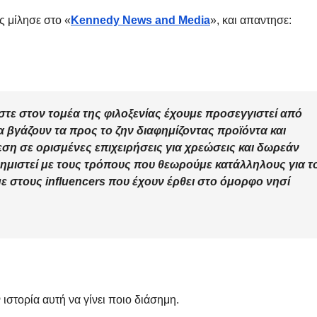
ς
μίλησε στο «
Kennedy News and Media
», και απαντησε:
στε στον τομέα της φιλοξενίας έχουμε προσεγγιστεί από
να βγάζουν τα προς το ζην διαφημίζοντας προϊόντα και
εση σε ορισμένες επιχειρήσεις για χρεώσεις και δωρεάν
ημιστεί με τους τρόπους που θεωρούμε κατάλληλους για τ
ΔΗΜΟΣΚΟΠΉΣΕΙΣ
ΑΝΟΔΙΚΉ ΤΆΣΗ
Ποιοι είναι
Τι Θέση
ε στους influencers που έχουν έρθει στο όμορφο νησί
πίσω απ τις
έπαιρν
Φωτίες;
Πατριω
14 ΑΥΓΟΎΣΤΟΥ 2024
10 ΜΑΪ́ΟΥ 2
σχηματ
MACEDONIANET
MACEDONIANE
με ηγέτ
ιστορία αυτή να γίνει ποιο διάσημη.