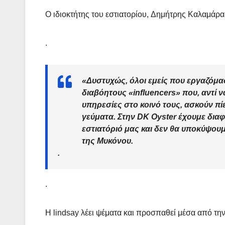
Ο ιδιοκτήτης του εστιατορίου, Δημήτρης Καλαμάρα
.
«
Δυστυχώς, όλοι εμείς που εργαζόμα
διαβόητους «
influencers
» που, αντί 
υπηρεσίες στο κοινό τους, ασκούν πί
γεύματα. Στην
DK Oyster
έχουμε διαφ
εστιατόριό μας και δεν θα υποκύψουμ
της
Μυκόνου
.
.
.
Η lindsay λέει ψέματα και προσπαθεί μέσα από την 