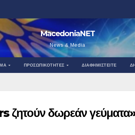
MacedoniaNET
News & Media
ΑΜΑ
ΠΡΟΣΩΠΙΚΌΤΗΤΕΣ
ΔΙΑΦΗΜΙΣΤΕΊΤΕ
Δ
s ζητούν δωρεάν γεύματα