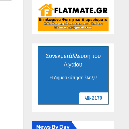
Συνεκμετάλλευση του
Αιγαίου
Η δημοσκόπηση έληξε!
2179
News By Day