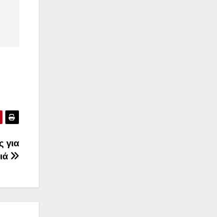
 για
γιά