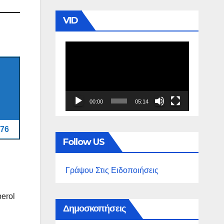
VID
Πρόγραμμα
Αναπαραγωγής
Βίντεο
00:00
05:14
76
Follow US
Γράψου Στις Ειδοποιήσεις
perol
Δημοσκοπήσεις