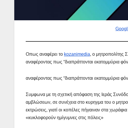
Googl
Οπως αναφέρει το
kozanimedia
, ο μητροπολίτης 
αναφέροντας πως “διαπράττονται εκατομμύρια φόνο
ΔΗΜΟΣΚΟΠΉΣΕΙΣ
Ποιοι ε
αναφέροντας πως “διαπράττονται εκατομμύρια φόνο
πίσω α
Φωτίες
Συμφωνα με τη σχετική απόφαση της Ιεράς Συνόδο
14 ΑΥΓΟΎΣ
αμβλώσεων, σε συνέχεια στο κυρηγμα του ο μητρο
MACEDONIAN
εκτρώσεις, γιατί οι κοπέλες πήγαιναν στα χωράφια
«κυκλοφορούν ημίγυμνες στις πόλεις»