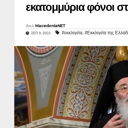
εκατομμύρια φόνοι σ
Από
MacedoniaNET
#εκκλησία
,
#Εκκλησία της Ελλά
ΣΕΠ 9, 2022