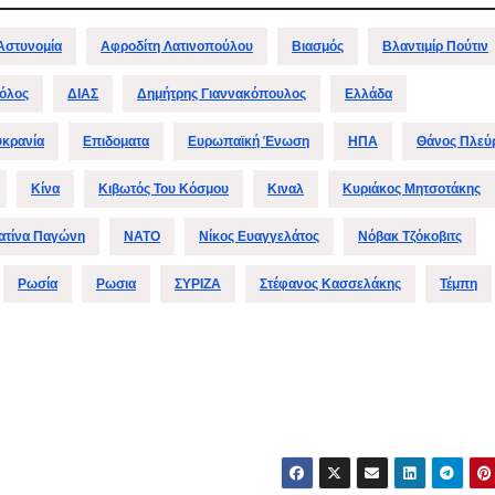
Αστυνομία
Αφροδίτη Λατινοπούλου
Βιασμός
Βλαντιμίρ Πούτιν
όλος
ΔΙΑΣ
Δημήτρης Γιαννακόπουλος
Ελλάδα
υκρανία
Επιδοματα
Ευρωπαϊκή Ένωση
ΗΠΑ
Θάνος Πλεύ
Κίνα
Κιβωτός Του Κόσμου
Κιναλ
Κυριάκος Μητσοτάκης
ατίνα Παγώνη
ΝΑΤΟ
Νίκος Ευαγγελάτος
Νόβακ Τζόκοβιτς
Ρωσία
Ρωσια
ΣΥΡΙΖΑ
Στέφανος Κασσελάκης
Τέμπη