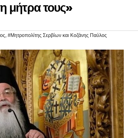
τη μήτρα τους»
δος
,
#Μητροπολίτης Σερβίων και Κοζάνης Παύλος