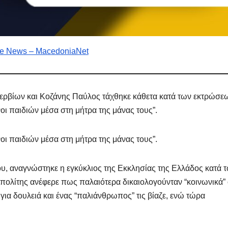
e News – MacedoniaNet
Σερβίων και Κοζάνης Παύλος τάχθηκε κάθετα κατά των εκτρώσε
ι παιδιών μέσα στη μήτρα της μάνας τους”.
ΔΗΜΟΣΚΟΠΉΣΕΙΣ
ΑΝΟΔΙΚΉ ΤΆΣΗ
ΔΗΜΟΣΚ
ίναι
Τι Θέση θα
Ευ
ι παιδιών μέσα στη μήτρα της μάνας τους”.
π τις
έπαιρνε ένας
202
;
Πατριωτικός
Ψή
υ, αναγνώστηκε η εγκύκλιος της Εκκλησίας της Ελλάδος κατά 
ΤΟΥ 2024
10 ΜΑΪ́ΟΥ 2024
2 ΜΑ
πολίτης ανέφερε πως παλαιότερα δικαιολογούνταν “κοινωνικά” 
σχηματισμός
ET
MACEDONIANET
MACED
 για δουλειά και ένας “παλιάνθρωπος” τις βίαζε, ενώ τώρα
με ηγέτες