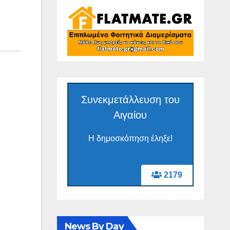
Συνεκμετάλλευση του
Αιγαίου
Η δημοσκόπηση έληξε!
2179
News By Day