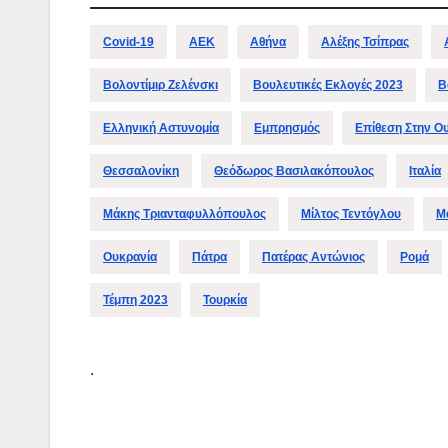
Covid-19
ΑΕΚ
Αθήνα
Αλέξης Τσίπρας
Βολοντίμιρ Ζελένσκι
Βουλευτικές Εκλογές 2023
Β
Ελληνική Αστυνομία
Εμπρησμός
Επίθεση Στην Ο
Θεσσαλονίκη
Θεόδωρος Βασιλακόπουλος
Ιταλία
Μάκης Τριανταφυλλόπουλος
Μίλτος Τεντόγλου
Μ
Ουκρανία
Πάτρα
Πατέρας Αντώνιος
Ρομά
Τέμπη 2023
Τουρκία
.