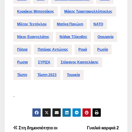
Κυριάκος Μητσοτάκης
Μάκης Τριανταφυλλόπουλος
Μίλτος Τεντόγλου
Ματίνα Παγώνη
ΝΑΤΟ
Νίκος Ευαγγελάτος
Νόβακ Τζόκοβιτς
Ουκρανία
Πάτρα
Πατέρας Αντώνιος
Ρομά
Ρωσία
Ρωσια
ΣΥΡΙΖΑ
Στέφανος Κασσελάκης
Τέμπη
Τέμπη 2023
Τουρκία
.
Πλοήγηση
Στη δημοσιότητα οι
Γυαλιά καρφιά 2