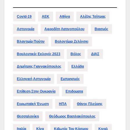
Covid-19
ΑΕΚ
Αθήνα
Αλέξης Τσίπρας
Αστυνομία
Αφροδίτη Λατινοπούλου
Βιασμός
Βλαντιμίρ Πούτιν
Βολοντίμιρ Ζελένσκι
Βουλευτικές Εκλογές 2023
Βόλος
ΔΙΑΣ
Δημήτρης Γιαννακόπουλος
Ελλάδα
Ελληνική Αστυνομία
Εμπρησμός
Επίθεση Στην Ουκρανία
Επιδοματα
Ευρωπαϊκή Ένωση
ΗΠΑ
Θάνος Πλεύρης
Θεσσαλονίκη
Θεόδωρος Βασιλακόπουλος
Ιταλία
Κίνα
Κιβωτός Του Κόσμου
Κιναλ