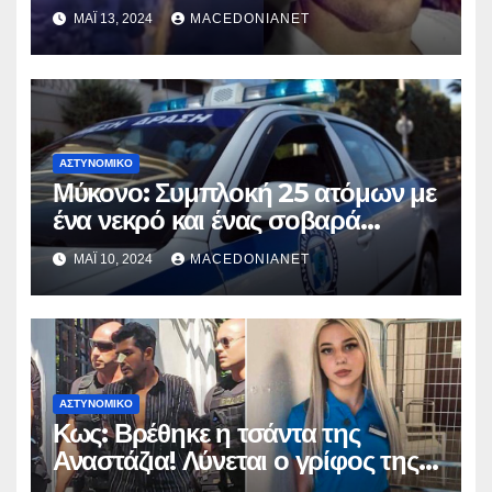
ΜΆΙ 13, 2024
MACEDONIANET
ΑΣΤΥΝΟΜΙΚΌ
Μύκονο: Συμπλοκή 25 ατόμων με
ένα νεκρό και ένας σοβαρά
τραυματία
ΜΆΙ 10, 2024
MACEDONIANET
ΑΣΤΥΝΟΜΙΚΌ
Κως: Βρέθηκε η τσάντα της
Αναστάζια! Λύνεται ο γρίφος της
δολοφονίας