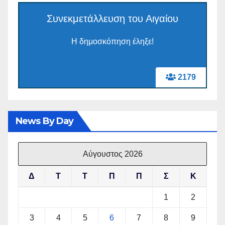
Συνεκμετάλλευση του Αιγαίου
Η δημοσκόπηση έληξε!
2179
News By Day
Αύγουστος 2026
Δ
Τ
Τ
Π
Π
Σ
Κ
1
2
3
4
5
6
7
8
9