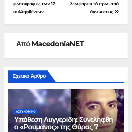
φωτογραφίες των 12
λεωφορεία τό πρωί από
άρθρων
συλληφθέντων.
άγνωστους
Από
MacedoniaNET
Σχετικό Άρθρο
ΑΣΤΥΝΟΜΙΚΌ
Υπόθεση Λυγγερίδη: Συνελήφθη
ο «Ρουμάνος» της Θύρας 7