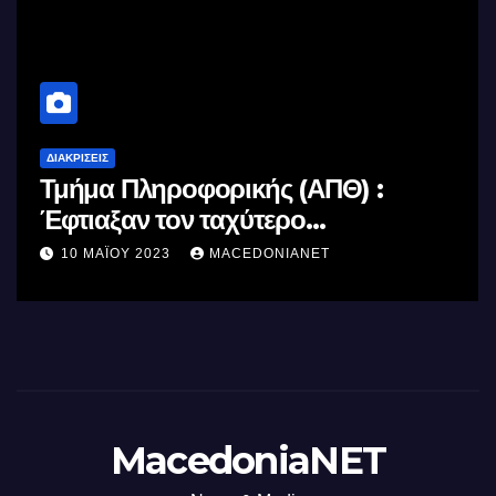
ΔΙΑΚΡΊΣΕΙΣ
Τμήμα Πληροφορικής (ΑΠΘ) :
Έφτιαξαν τον ταχύτερο
επεξεργαστή AI στον κόσμο με τη
10 ΜΑΪ́ΟΥ 2023
MACEDONIANET
χρήση φωτός
MacedoniaNET