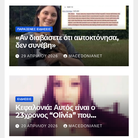
ΠΑΡΆΞΕΝΕΣ ΕΙΔΉΣΕΙΣ
«Αν διαβάσετε ότι αυτοκτόνησα,
δεν συνέβη»
29 ΑΠΡΙΛΊΟΥ 2026
MACEDONIANET
ΕΙΔΉΣΕΙΣ
Κεφαλονιά: Αυτός είναι ο
23χρονος “Olivia” που
κατηγορείται για τον θάνατο της
20 ΑΠΡΙΛΊΟΥ 2026
MACEDONIANET
Μυρτούς