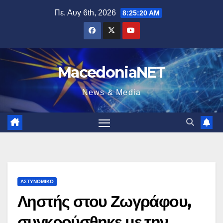
Μετάβαση
Πε. Αυγ 6th, 2026
8:25:21 AM
στο
περιεχόμενο
MacedoniaNET
News & Media
ΑΣΤΥΝΟΜΙΚΌ
Ληστής στου Ζωγράφου,
συγκρούσθηκε με την