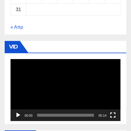
31
« Απρ
VID
Πρόγραμμα
Αναπαραγωγής
Βίντεο
00:00
05:14