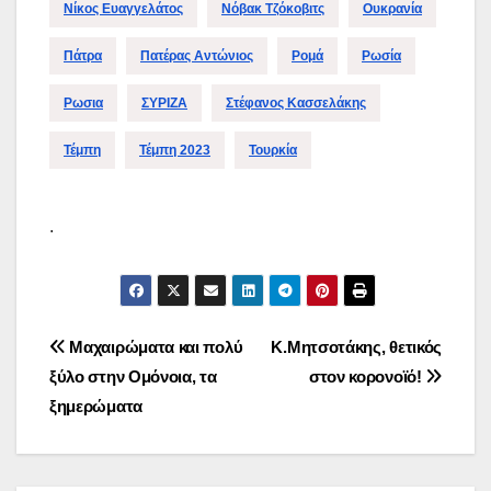
Νίκος Ευαγγελάτος
Νόβακ Τζόκοβιτς
Ουκρανία
Πάτρα
Πατέρας Αντώνιος
Ρομά
Ρωσία
Ρωσια
ΣΥΡΙΖΑ
Στέφανος Κασσελάκης
Τέμπη
Τέμπη 2023
Τουρκία
.
Πλοήγηση
Μαχαιρώματα και πολύ
Κ.Μητσοτάκης, θετικός
ξύλο στην Ομόνοια, τα
στον κορονοϊό!
άρθρων
ξημερώματα