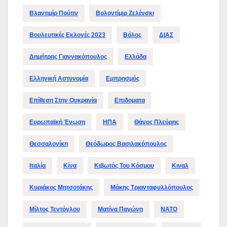
Βλαντιμίρ Πούτιν
Βολοντίμιρ Ζελένσκι
Βουλευτικές Εκλογές 2023
Βόλος
ΔΙΑΣ
Δημήτρης Γιαννακόπουλος
Ελλάδα
Ελληνική Αστυνομία
Εμπρησμός
Επίθεση Στην Ουκρανία
Επιδοματα
Ευρωπαϊκή Ένωση
ΗΠΑ
Θάνος Πλεύρης
Θεσσαλονίκη
Θεόδωρος Βασιλακόπουλος
Ιταλία
Κίνα
Κιβωτός Του Κόσμου
Κιναλ
Κυριάκος Μητσοτάκης
Μάκης Τριανταφυλλόπουλος
Μίλτος Τεντόγλου
Ματίνα Παγώνη
ΝΑΤΟ