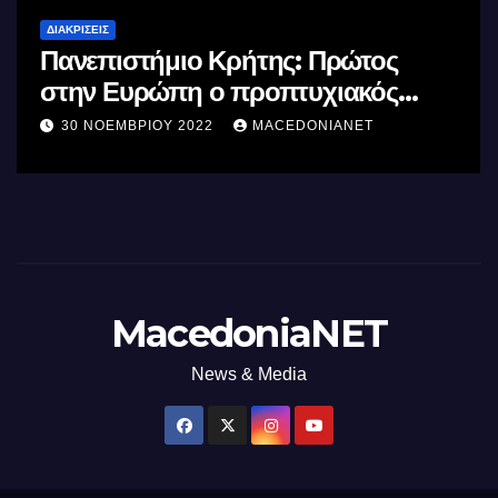
ΔΙΑΚΡΊΣΕΙΣ
Πανεπιστήμιο Κρήτης: Πρώτος
στην Ευρώπη ο προπτυχιακός
φοιτητής Κωνσταντίνος Ανεμοζάλης
30 ΝΟΕΜΒΡΊΟΥ 2022
MACEDONIANET
MacedoniaNET
News & Media