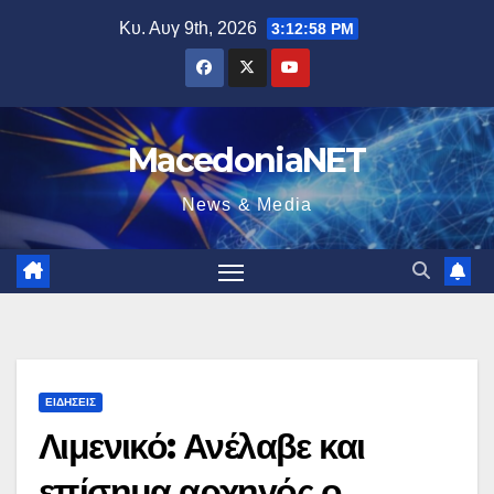
Μετάβαση
Κυ. Αυγ 9th, 2026
3:12:59 PM
στο
περιεχόμενο
MacedoniaNET
News & Media
ΕΙΔΉΣΕΙΣ
Λιμενικό: Ανέλαβε και
επίσημα αρχηγός ο