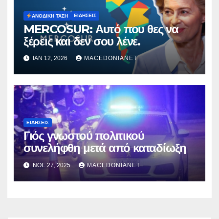
ΕΙΔΉΣΕΙΣ
ΑΝΟΔΙΚΉ ΤΆΣΗ
MERCOSUR: Αυτό που θες να
ξέρεις και δεν σου λένε.
ΙΑΝ 12, 2026
MACEDONIANET
ΕΙΔΉΣΕΙΣ
Γιός γνωστού πολιτικού
συνελήφθη μετά από καταδίωξη
ΝΟΈ 27, 2025
MACEDONIANET