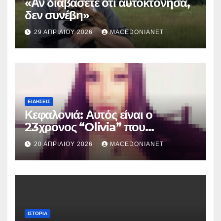
«Αν διαβάσετε ότι αυτοκτόνησα,
δεν συνέβη»
29 ΑΠΡΙΛΊΟΥ 2026
MACEDONIANET
ΕΙΔΉΣΕΙΣ
Κεφαλονιά: Αυτός είναι ο
23χρονος “Olivia” που
κατηγορείται για τον θάνατο της
20 ΑΠΡΙΛΊΟΥ 2026
MACEDONIANET
Μυρτούς
ΙΣΤΟΡΊΑ