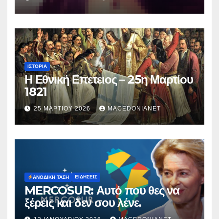
Μυρτούς
ΙΣΤΟΡΊΑ
Η Εθνική Επετειος – 25η Μαρτίου
1821
25 ΜΑΡΤΊΟΥ 2026
MACEDONIANET
ΕΙΔΉΣΕΙΣ
ΑΝΟΔΙΚΉ ΤΆΣΗ
MERCOSUR: Αυτό που θες να
ξέρεις και δεν σου λένε.