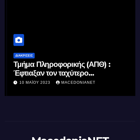
ΔΙΑΚΡΊΣΕΙΣ
Τμήμα Πληροφορικής (ΑΠΘ) :
Έφτιαξαν τον ταχύτερο
επεξεργαστή AI στον κόσμο με τη
10 ΜΑΪ́ΟΥ 2023
MACEDONIANET
χρήση φωτός