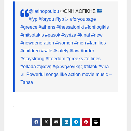
@latinopoulou
ΦΩΝΗ ΛΟΓΙΚΗΣ
#fyp
#foryou
#fypシ
#foryoupage
#greece
#athens
#thessaloniki
#fonilogikis
#mitsotakis
#pasok
#syriza
#kinal
#new
#newgeneration
#women
#men
#families
#children
#safe
#safety
#law
#order
#staystrong
#freedom
#greeks
#ellines
#ellada
#φωνη
#φωνηλογικης
#tiktok
#vira
♬ Powerful songs like action movie music –
Tansa
.