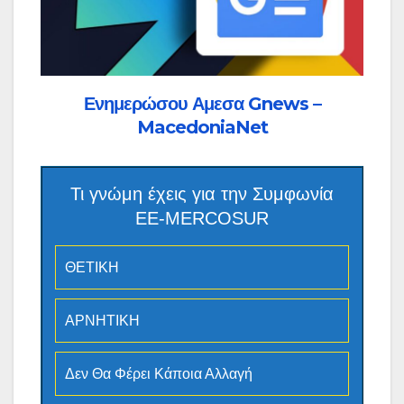
Ενημερώσου Αμεσα Gnews –
MacedoniaNet
Τι γνώμη έχεις για την Συμφωνία
ΕΕ-MERCOSUR
ΘΕΤΙΚΗ
ΑΡΝΗΤΙΚΗ
Δεν Θα Φέρει Κάποια Αλλαγή