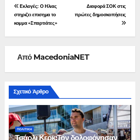
Πλοήγηση
Εκλογές: Ο Ηλιας
Διαφορά ΣΟΚ στις
στηριζει επισημα το
πρώτες δημοσκοπήσεις
άρθρων
κομμα «Σπαρτιάτες»
Από
MacedoniaNET
Σχετικό Άρθρο
ΠΟΛΙΤΙΚΉ
Τσάρλι Κερκ:Τον δολοφόνησαν