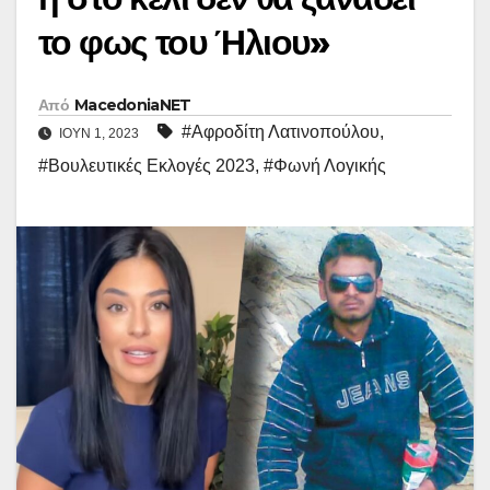
το φως του Ήλιου»
Από
MacedoniaNET
#Αφροδίτη Λατινοπούλου
,
ΙΟΎΝ 1, 2023
#Βουλευτικές Εκλογές 2023
,
#Φωνή Λογικής