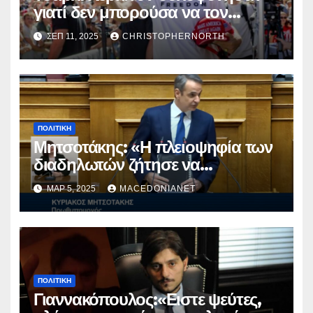
γιατί δεν μπορούσα να τον
φιμώσουν.
ΣΕΠ 11, 2025
CHRISTOPHERNORTH
ΠΟΛΙΤΙΚΉ
Μητσοτάκης: «Η πλειοψηφία των
διαδηλωτών ζήτησε να
παραμείνω»
ΜΑΡ 5, 2025
MACEDONIANET
ΠΟΛΙΤΙΚΉ
Γιαννακόπουλος:«Ειστε ψεύτες,