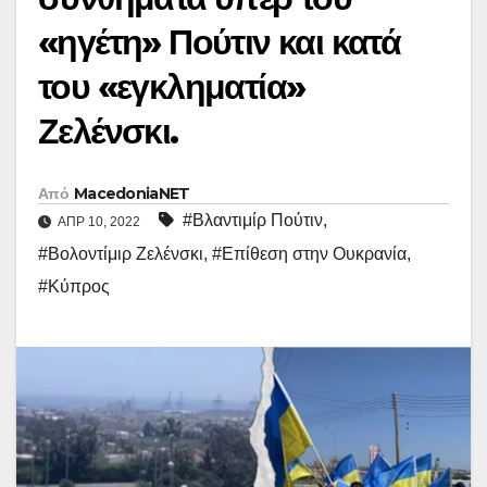
«ηγέτη» Πούτιν και κατά
του «εγκληματία»
Ζελένσκι.
Από
MacedoniaNET
#Βλαντιμίρ Πούτιν
,
ΑΠΡ 10, 2022
#Βολοντίμιρ Ζελένσκι
,
#Επίθεση στην Ουκρανία
,
#Κύπρος