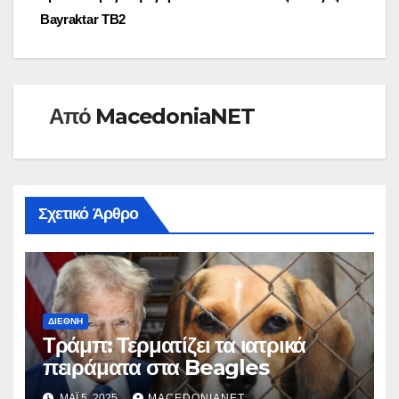
άρθρων
Bayraktar TB2
Από
MacedoniaNET
Σχετικό Άρθρο
ΔΙΕΘΝΉ
Τράμπ: Τερματίζει τα ιατρικά
πειράματα στα Beagles
ΜΆΙ 5, 2025
MACEDONIANET