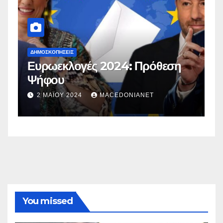
ΔΗΜΟΣΚΟΠΉΣΕΙΣ
Δ
Ευρωεκλογές 2024: Πρόθεση
Γ
Ψήφου
σ
σ
2 ΜΑΪ́ΟΥ 2024
MACEDONIANET
You missed