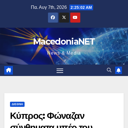
Μετάβαση
Πα. Αυγ 7th, 2026
2:25:03 AM
στο
περιεχόμενο
MacedoniaNET
News & Media
ΔΙΕΘΝΉ
Κύπρος: Φώναζαν
σύνθηματα υπέρ του