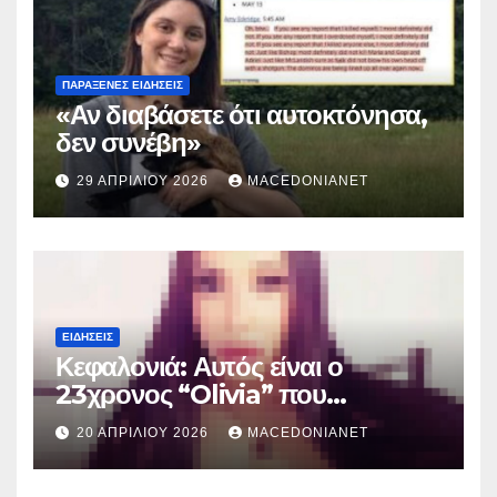
ΠΑΡΆΞΕΝΕΣ ΕΙΔΉΣΕΙΣ
«Αν διαβάσετε ότι αυτοκτόνησα,
δεν συνέβη»
29 ΑΠΡΙΛΊΟΥ 2026
MACEDONIANET
ΕΙΔΉΣΕΙΣ
Κεφαλονιά: Αυτός είναι ο
23χρονος “Olivia” που
κατηγορείται για τον θάνατο της
20 ΑΠΡΙΛΊΟΥ 2026
MACEDONIANET
Μυρτούς