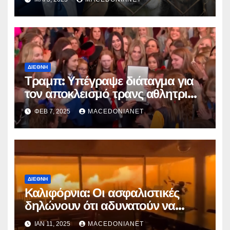
ΔΙΕΘΝΉ
Τραμπ: Υπέγραψε διάταγμα για
τον αποκλεισμό τρανς αθλητριών
από γυναικείες διοργανώσεις
ΦΕΒ 7, 2025
MACEDONIANET
ΔΙΕΘΝΉ
Καλιφόρνια: Οι ασφαλιστικές
δηλώνουν ότι αδυνατούν να
καλύψουν τις αποζημιώσεις!
ΙΑΝ 11, 2025
MACEDONIANET