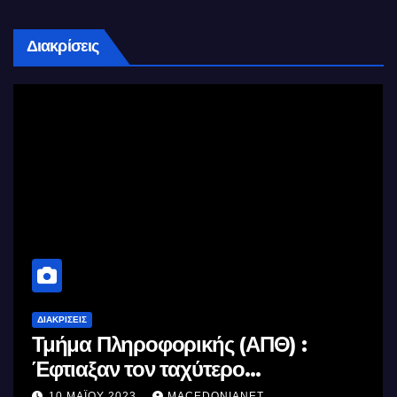
Διακρίσεις
ΔΙΑΚΡΊΣΕΙΣ
Τμήμα Πληροφορικής (ΑΠΘ) :
Έφτιαξαν τον ταχύτερο
επεξεργαστή AI στον κόσμο με τη
10 ΜΑΪ́ΟΥ 2023
MACEDONIANET