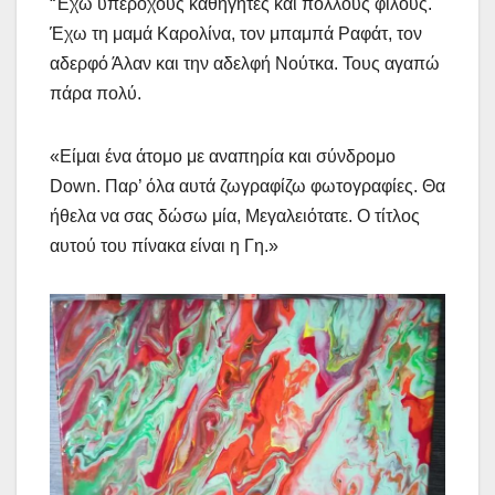
“Έχω υπέροχους καθηγητές και πολλούς φίλους.
Έχω τη μαμά Καρολίνα, τον μπαμπά Ραφάτ, τον
αδερφό Άλαν και την αδελφή Νούτκα. Τους αγαπώ
πάρα πολύ.
«Είμαι ένα άτομο με αναπηρία και σύνδρομο
Down. Παρ’ όλα αυτά ζωγραφίζω φωτογραφίες. Θα
ήθελα να σας δώσω μία, Μεγαλειότατε. Ο τίτλος
αυτού του πίνακα είναι η Γη.»