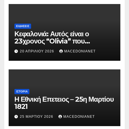
ΕΙΔΉΣΕΙΣ
Κεφαλονιά: Αυτός είναι ο
23χρονος “Olivia” που
κατηγορείται για τον θάνατο της
20 ΑΠΡΙΛΊΟΥ 2026
MACEDONIANET
Μυρτούς
ΙΣΤΟΡΊΑ
Η Εθνική Επετειος – 25η Μαρτίου
1821
25 ΜΑΡΤΊΟΥ 2026
MACEDONIANET