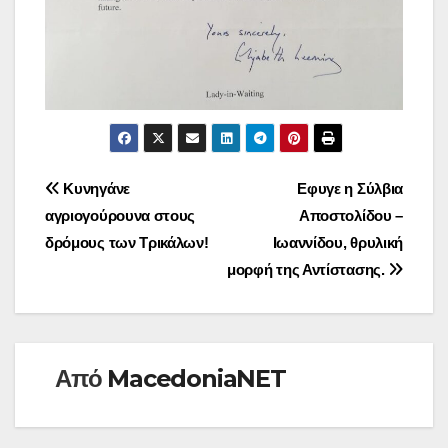
Πλοήγηση
Κυνηγάνε
Εφυγε η Σύλβια
αγριογούρουνα στους
Αποστολίδου –
άρθρων
δρόμους των Τρικάλων!
Ιωαννίδου, θρυλική
μορφή της Αντίστασης.
Από
MacedoniaNET