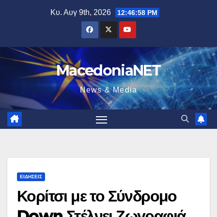
Μετάβαση
Κυ. Αυγ 9th, 2026
12:46:59 PM
στο
περιεχόμενο
MacedoniaNET
News & Media
ΕΙΔΉΣΕΙΣ
Κορίτσι με το Σύνδρομο
Down Στέλνει Ζωγραφιά