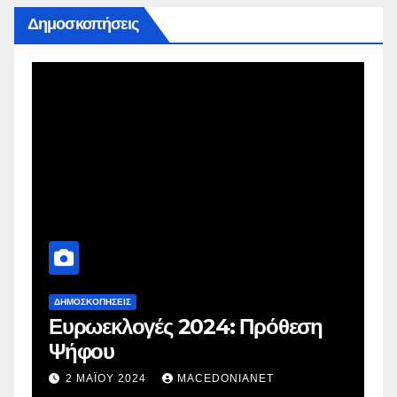
Δημοσκοπήσεις
ΔΗΜΟΣΚΟΠΉΣΕΙΣ
Δ
Ευρωεκλογές 2024: Πρόθεση
Γ
Ψήφου
σ
σ
2 ΜΑΪ́ΟΥ 2024
MACEDONIANET