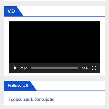
VID
Πρόγραμμα
Αναπαραγωγής
Βίντεο
00:00
05:14
Follow US
Γράψου Στις Ειδοποιήσεις