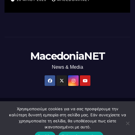
χρήση φωτός
MacedoniaNET
News & Media
Χρησιμοποιούμε cookies για να σας προσφέρουμε την
Δημιουργήθηκε από το digital2000 με την Υποστήριξη του WordPress
|
καλύτερη δυνατή εμπειρία στη σελίδα μας. Εάν συνεχίσετε να
Θέμα: Newsup από
Themeansar
.
χρησιμοποιείτε τη σελίδα, θα υποθέσουμε πως είστε
ικανοποιημένοι με αυτό.
Home
macedonianet
Διαφημιστείτε
Επικοινωνία
Πολιτική Απορρήτου