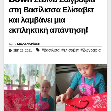
στη Βασίλισσα Ελίσαβετ
και λαμβάνει μια
εκπληκτική απάντηση!
Από
MacedoniaNET
#βασιλισα
,
#ελισαβετ
,
#Ζωγραφια
ΣΕΠ 21, 2021