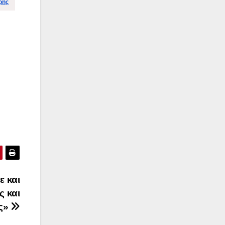
ρης
ε και
ς και
ες»