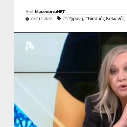
Από
MacedoniaNET
#12χρονη
,
#Βιασμός Κολωνός
ΟΚΤ 13, 2022