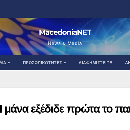
MacedoniaNET
News & Media
ΑΜΑ
ΠΡΟΣΩΠΙΚΌΤΗΤΕΣ
ΔΙΑΦΗΜΙΣΤΕΊΤΕ
Δ
μάνα εξέδιδε πρώτα το παι