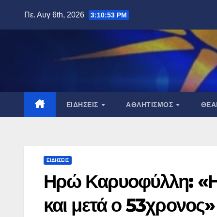
Μετάβαση
Πε. Αυγ 6th, 2026
3:10:55 PM
στο
περιεχόμενο
ΕΙΔΉΣΕΙΣ
ΑΘΛΗΤΙΣΜΌΣ
ΘΈ
ΕΙΔΉΣΕΙΣ
Ηρώ Καρυοφύλλη: «Η 
και μετά ο 53χρονος»