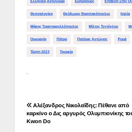
Ελληνική Αστυνομία
Εμπρησμός
Επίθεση Στην Ο
Θεσσαλονίκη
Θεόδωρος Βασιλακόπουλος
Ιταλία
Μάκης Τριανταφυλλόπουλος
Μίλτος Τεντόγλου
Μ
Ουκρανία
Πάτρα
Πατέρας Αντώνιος
Ρομά
Τέμπη 2023
Τουρκία
.
Πλοήγηση
Αλέξανδρος Νικολαΐδης: Πέθανε από
καρκίνο ο Δις αργυρός Ολυμπιονίκης το
άρθρων
Kwon Do