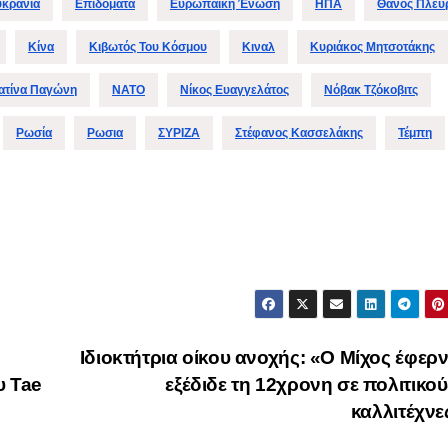
υκρανία
Επιδοματα
Ευρωπαϊκή Ένωση
ΗΠΑ
Θάνος Πλεύ
Κίνα
Κιβωτός Του Κόσμου
Κιναλ
Κυριάκος Μητσοτάκης
ατίνα Παγώνη
ΝΑΤΟ
Νίκος Ευαγγελάτος
Νόβακ Τζόκοβιτς
Ρωσία
Ρωσια
ΣΥΡΙΖΑ
Στέφανος Κασσελάκης
Τέμπη
Ιδιοκτήτρια οίκου ανοχής: «Ο Μίχος έφερν
υ Tae
εξέδιδε τη 12χρονη σε πολιτικού
καλλιτέχν