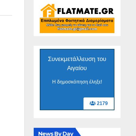
Συνεκμετάλλευση του
Αιγαίου
Η δημοσκόπηση έληξε!
2179
News By Day