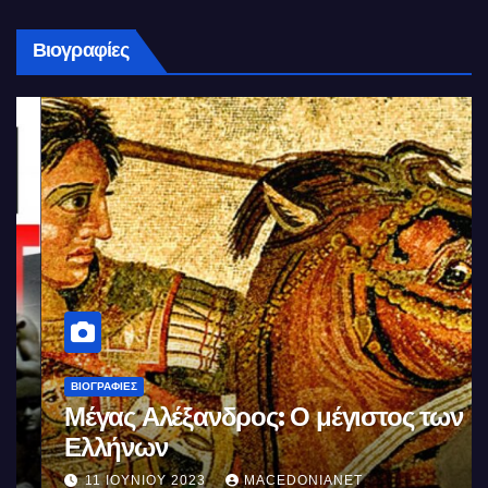
Βιογραφίες
ΒΙΟΓΡΑΦΊΕΣ
Μέγας Αλέξανδρος: Ο μέγιστος των
Ελλήνων
11 ΙΟΥΝΊΟΥ 2023
MACEDONIANET