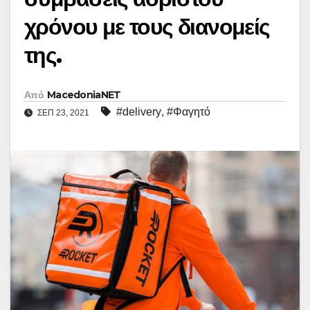
χρόνου με τους διανομείς
της.
Από
MacedoniaNET
#delivery
,
#Φαγητό
ΣΕΠ 23, 2021