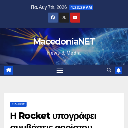
Μετάβαση
Πα. Αυγ 7th, 2026
4:23:30 AM
στο
περιεχόμενο
MacedoniaNET
News & Media
ΕΙΔΉΣΕΙΣ
Η Rocket υπογράφει
συμβάσεις αορίστου