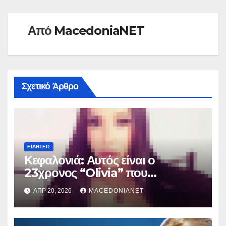
Από
MacedoniaNET
Σχετικό Άρθρο
ΕΙΔΉΣΕΙΣ
Κεφαλονιά: Αυτός είναι ο
23χρονος “Olivia” που
κατηγορείται για τον θάνατο της
ΑΠΡ 20, 2026
MACEDONIANET
Μυρτούς