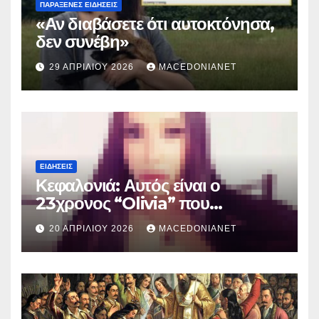
ΠΑΡΆΞΕΝΕΣ ΕΙΔΉΣΕΙΣ
«Αν διαβάσετε ότι αυτοκτόνησα,
δεν συνέβη»
29 ΑΠΡΙΛΊΟΥ 2026
MACEDONIANET
ΕΙΔΉΣΕΙΣ
Κεφαλονιά: Αυτός είναι ο
23χρονος “Olivia” που
κατηγορείται για τον θάνατο της
20 ΑΠΡΙΛΊΟΥ 2026
MACEDONIANET
Μυρτούς