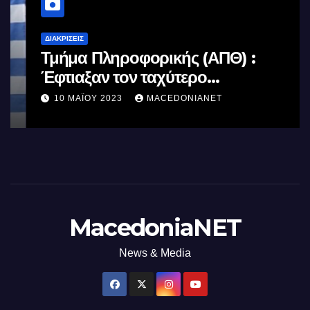
ΔΙΑΚΡΊΣΕΙΣ
Τμήμα Πληροφορικής (ΑΠΘ) :
Έφτιαξαν τον ταχύτερο
επεξεργαστή AI στον κόσμο με τη
10 ΜΑΪ́ΟΥ 2023
MACEDONIANET
χρήση φωτός
MacedoniaNET
News & Media