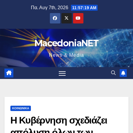
Μετάβαση
Πα. Αυγ 7th, 2026
11:57:20 AM
στο
περιεχόμενο
MacedoniaNET
News & Media
ΚΟΙΝΩΝΙΚΆ
Η Κυβέρνηση σχεδιάζει
απόλυση όλων των