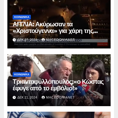
ΚΟΙΝΩΝΙΚΆ
ΑΓΓΛΙΑ: Ακύρωσαν τα
«Χριστούγεννα» για χάρη της
παγκοσμιοποίησης.
ΔΕΚ 27, 2024
MACEDONIANET
ΚΟΙΝΩΝΙΚΆ
Τριανταφυλλόπουλος:«ο Κώστας
έφυγε από το εμβόλιο!»
ΔΕΚ 21, 2024
MACEDONIANET