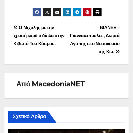
Πλοήγηση
Ο Μιχάλης με την
ΒΙΑΝΕΞ –
χρυσή καρδιά δίπλα στην
Γιαννακόπουλος, Δωρεά
άρθρων
Κιβωτό Του Κόσμου.
Αγάπης στο Νοσοκομείο
της Κω.
Από
MacedoniaNET
Σχετικό Άρθρο