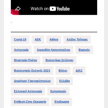
.
Covid-19
ΑΕΚ
Αθήνα
Αλέξης Τσίπρας
Αστυνομία
Αφροδίτη Λατινοπούλου
Βιασμός
Βλαντιμίρ Πούτιν
Βολοντίμιρ Ζελένσκι
Βουλευτικές Εκλογές 2023
Βόλος
ΔΙΑΣ
Δημήτρης Γιαννακόπουλος
Ελλάδα
Ελληνική Αστυνομία
Εμπρησμός
Επίθεση Στην Ουκρανία
Επιδοματα