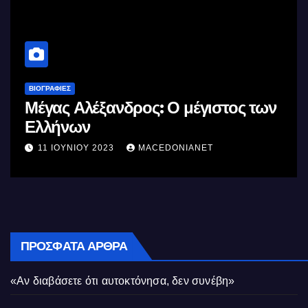
ΒΙΟΓΡΑΦΊΕΣ
ανδρος: Ο μέγιστος των
Σαν σήμερα θ
της αγχόνης 
Δημητρίου αγ
023
MACEDONIANET
10 ΜΑΪ́ΟΥ 2023
Κυπριακού Α
ΠΡΌΣΦΑΤΑ ΆΡΘΡΑ
«Αν διαβάσετε ότι αυτοκτόνησα, δεν συνέβη»