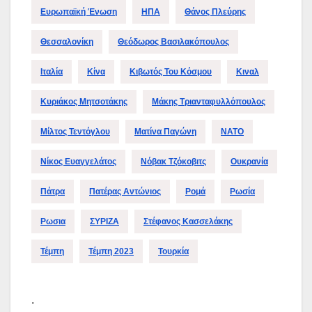
Ευρωπαϊκή Ένωση
ΗΠΑ
Θάνος Πλεύρης
Θεσσαλονίκη
Θεόδωρος Βασιλακόπουλος
Ιταλία
Κίνα
Κιβωτός Του Κόσμου
Κιναλ
Κυριάκος Μητσοτάκης
Μάκης Τριανταφυλλόπουλος
Μίλτος Τεντόγλου
Ματίνα Παγώνη
ΝΑΤΟ
Νίκος Ευαγγελάτος
Νόβακ Τζόκοβιτς
Ουκρανία
Πάτρα
Πατέρας Αντώνιος
Ρομά
Ρωσία
Ρωσια
ΣΥΡΙΖΑ
Στέφανος Κασσελάκης
Τέμπη
Τέμπη 2023
Τουρκία
.