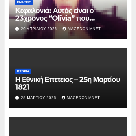
ΕΙΔΉΣΕΙΣ
Κεφαλονιά: Αυτός είναι ο
23χρονος “Olivia” που
κατηγορείται για τον θάνατο της
20 ΑΠΡΙΛΊΟΥ 2026
MACEDONIANET
Μυρτούς
ΙΣΤΟΡΊΑ
Η Εθνική Επετειος – 25η Μαρτίου
1821
25 ΜΑΡΤΊΟΥ 2026
MACEDONIANET