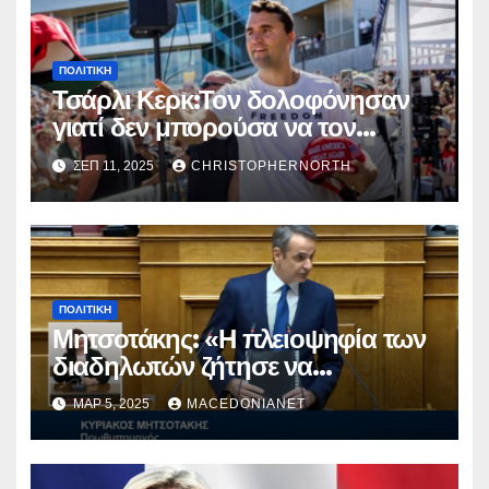
ΠΟΛΙΤΙΚΉ
Τσάρλι Κερκ:Τον δολοφόνησαν
γιατί δεν μπορούσα να τον
φιμώσουν.
ΣΕΠ 11, 2025
CHRISTOPHERNORTH
ΠΟΛΙΤΙΚΉ
Μητσοτάκης: «Η πλειοψηφία των
διαδηλωτών ζήτησε να
παραμείνω»
ΜΑΡ 5, 2025
MACEDONIANET