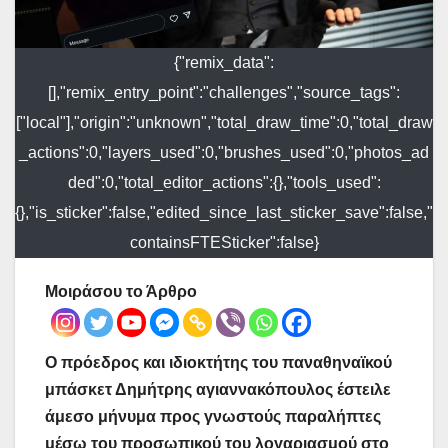
{"remix_data":
[],"remix_entry_point":"challenges","source_tags":
["local"],"origin":"unknown","total_draw_time":0,"total_draw
_actions":0,"layers_used":0,"brushes_used":0,"photos_ad
ded":0,"total_editor_actions":{},"tools_used":
{},"is_sticker":false,"edited_since_last_sticker_save":false,"
containsFTESticker":false}
Μοιράσου το Άρθρο
Ο πρόεδρος και ιδιοκτήτης του παναθηναϊκού
μπάσκετ Δημήτρης αγιαννακόπουλος έστειλε
άμεσο μήνυμα προς γνωστούς παραλήπτες
μέσω του προσωπικού του λογαριασμού στο