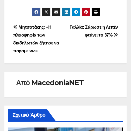
Πλοήγηση
Μητσοτάκης: «Η
Γαλλία: Σάρωσε η Λεπέν
πλειοψηφία των
φτάνει το 37%
άρθρων
διαδηλωτών ζήτησε να
παραμείνω»
Από
MacedoniaNET
Σχετικό Άρθρο