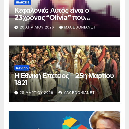
ΕΙΔΉΣΕΙΣ
Κεφαλονιά: Αυτός είναι ο
23χρονος “Olivia” που
κατηγορείται για τον θάνατο της
20 ΑΠΡΙΛΊΟΥ 2026
MACEDONIANET
Μυρτούς
ΙΣΤΟΡΊΑ
Η Εθνική Επετειος – 25η Μαρτίου
1821
25 ΜΑΡΤΊΟΥ 2026
MACEDONIANET