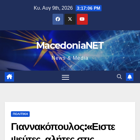
Μετάβαση
Κυ. Αυγ 9th, 2026
3:17:08 PM
στο
περιεχόμενο
MacedoniaNET
News & Media
ΠΟΛΙΤΙΚΉ
Γιαννακόπουλος:«Ειστε
ψεύτες, αλήτες στις