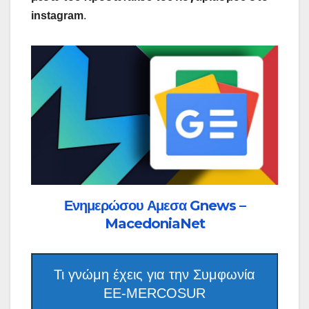
instagram
.
Ενημερώσου Αμεσα Gnews –
MacedoniaNet
Τι γνώμη έχεις για την Συμφωνία
ΕΕ-MERCOSUR