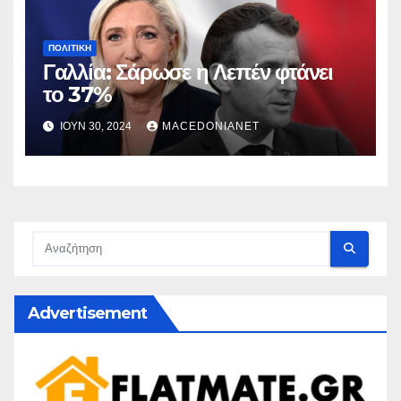
ΠΟΛΙΤΙΚΉ
Γαλλία: Σάρωσε η Λεπέν φτάνει
το 37%
ΙΟΎΝ 30, 2024
MACEDONIANET
Advertisement