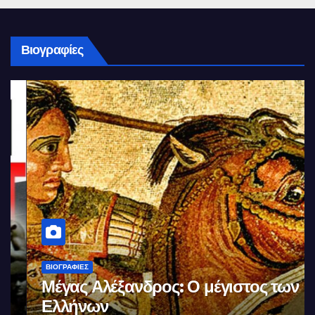
Βιογραφίες
ΒΙΟΓΡΑΦΊΕΣ
Μέγας Αλέξανδρος: Ο μέγιστος των
Ελλήνων