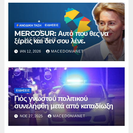
ΕΙΔΉΣΕΙΣ
ΑΝΟΔΙΚΉ ΤΆΣΗ
MERCOSUR: Αυτό που θες να
ξέρεις και δεν σου λένε.
ΙΑΝ 12, 2026
MACEDONIANET
ΕΙΔΉΣΕΙΣ
Γιός γνωστού πολιτικού
συνελήφθη μετά από καταδίωξη
ΝΟΈ 27, 2025
MACEDONIANET