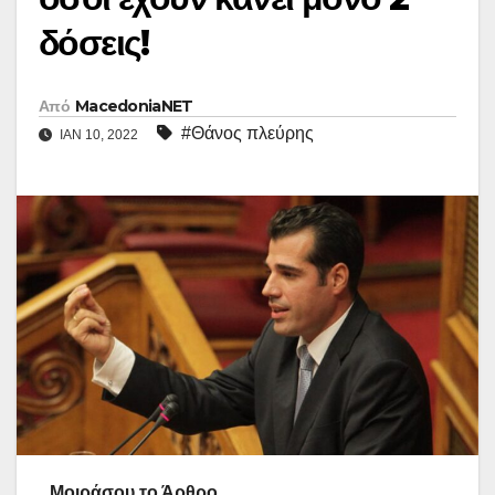
δόσεις!
Από
MacedoniaNET
#Θάνος πλεύρης
ΙΑΝ 10, 2022
Μοιράσου το Άρθρο