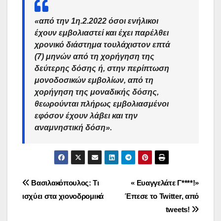
«από την 1η.2.2022 όσοι ενήλικοι
έχουν εμβολιαστεί και έχει παρέλθει
χρονικό διάστημα τουλάχιστον επτά
(7) μηνών από τη χορήγηση της
δεύτερης δόσης ή, στην περίπτωση
μονοδοσικών εμβολίων, από τη
χορήγηση της μοναδικής δόσης,
θεωρούνται πλήρως εμβολιασμένοι
εφόσον έχουν λάβει και την
αναμνηστική δόση».
Πλοήγηση
Βασιλακόπουλος: Τι
« Ευαγγελάτε Γ****!»
ισχύει στα χιονοδρομικά
Έπεσε το Twitter, από
άρθρων
tweets!