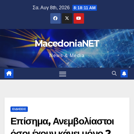
Μετάβαση
Σα. Αυγ 8th, 2026
8:18:12 AM
στο
περιεχόμενο
MacedoniaNET
News & Media
ΕΙΔΉΣΕΙΣ
Επίσημα, Ανεμβολίαστοι
όσοι έχουν κάνει μόνο 2