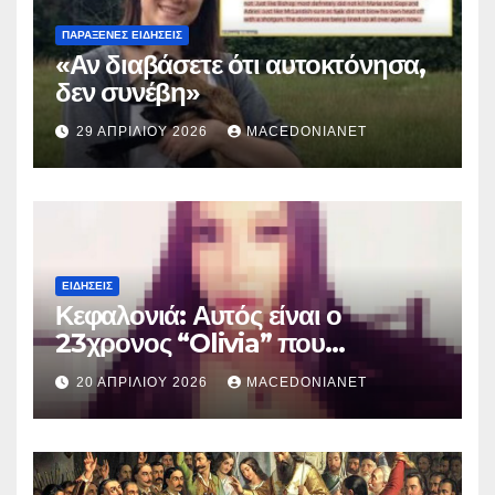
ΠΑΡΆΞΕΝΕΣ ΕΙΔΉΣΕΙΣ
«Αν διαβάσετε ότι αυτοκτόνησα,
δεν συνέβη»
29 ΑΠΡΙΛΊΟΥ 2026
MACEDONIANET
ΕΙΔΉΣΕΙΣ
Κεφαλονιά: Αυτός είναι ο
23χρονος “Olivia” που
κατηγορείται για τον θάνατο της
20 ΑΠΡΙΛΊΟΥ 2026
MACEDONIANET
Μυρτούς