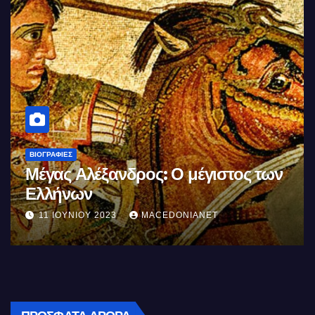
ΒΙΟΓΡΑΦΊΕΣ
Μέγας Αλέξανδρος: Ο μέγιστος των
Ελλήνων
11 ΙΟΥΝΊΟΥ 2023
MACEDONIANET