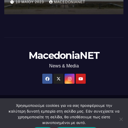
επεξεργαστή AI στον κόσμο με τη
10 ΜΑΪ́ΟΥ 2023
MACEDONIANET
χρήση φωτός
MacedoniaNET
News & Media
Χρησιμοποιούμε cookies για να σας προσφέρουμε την
Δημιουργήθηκε από το digital2000 με την Υποστήριξη του WordPress
|
καλύτερη δυνατή εμπειρία στη σελίδα μας. Εάν συνεχίσετε να
Θέμα: Newsup από
Themeansar
.
χρησιμοποιείτε τη σελίδα, θα υποθέσουμε πως είστε
ικανοποιημένοι με αυτό.
Home
macedonianet
Διαφημιστείτε
Επικοινωνία
Πολιτική Απορρήτου