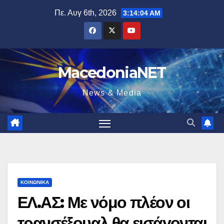
Μετάβαση
Πε. Αυγ 6th, 2026
3:14:05 AM
στο
περιεχόμενο
MacedoniaNET
News & Media
ΚΟΙΝΩΝΙΚΆ
ΕΛ.ΑΣ: Με νόμο πλέον οι
τρανσέξουαλ θα εισάγονται