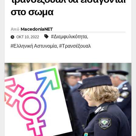
στο σωμα
Από
MacedoniaNET
#Διεμφυλικότητα
,
ΟΚΤ 10, 2022
#Ελληνική Αστυνομία
,
#Τρανσέξουαλ