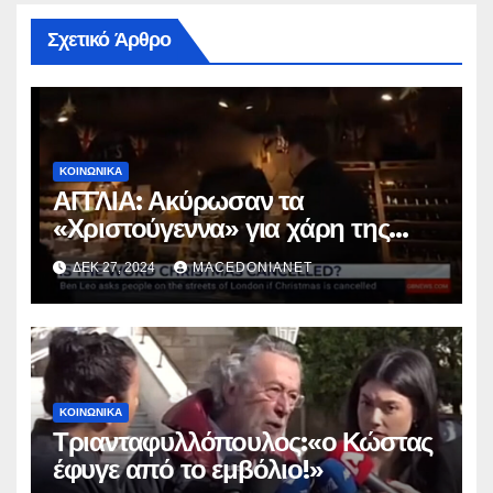
Σχετικό Άρθρο
ΚΟΙΝΩΝΙΚΆ
ΑΓΓΛΙΑ: Ακύρωσαν τα
«Χριστούγεννα» για χάρη της
παγκοσμιοποίησης.
ΔΕΚ 27, 2024
MACEDONIANET
ΚΟΙΝΩΝΙΚΆ
Τριανταφυλλόπουλος:«ο Κώστας
έφυγε από το εμβόλιο!»