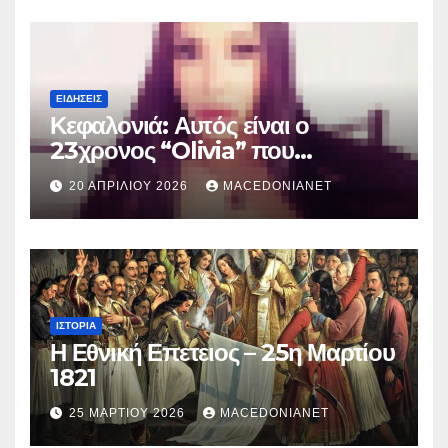
ΕΙΔΉΣΕΙΣ
Κεφαλονιά: Αυτός είναι ο
23χρονος “Olivia” που
κατηγορείται για τον θάνατο της
20 ΑΠΡΙΛΊΟΥ 2026
MACEDONIANET
Μυρτούς
ΙΣΤΟΡΊΑ
Η Εθνική Επετειος – 25η Μαρτίου
1821
25 ΜΑΡΤΊΟΥ 2026
MACEDONIANET