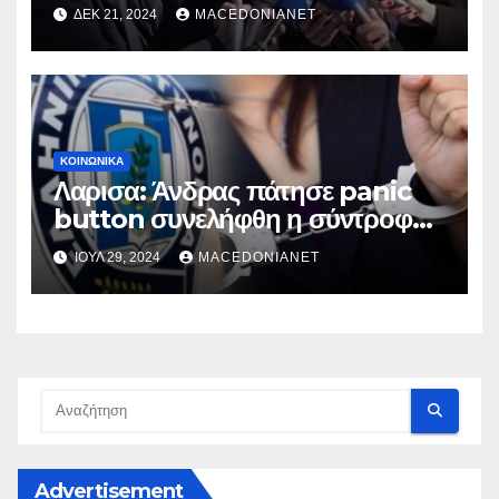
ΔΕΚ 21, 2024
MACEDONIANET
ΚΟΙΝΩΝΙΚΆ
Λαρισα: Άνδρας πάτησε panic
button συνελήφθη η σύντροφός
του
ΙΟΎΛ 29, 2024
MACEDONIANET
Advertisement