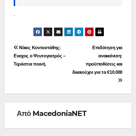
.
Πλοήγηση
Νίκος Κοντοστάθης:
Επιδότηση για
Ενοχος ο Ψευτογιατρός –
ανακαίνιση:
άρθρων
Τεράστια ποινή.
προϋποθέσεις και
δικαιούχοι για τα €10.000
Από
MacedoniaNET