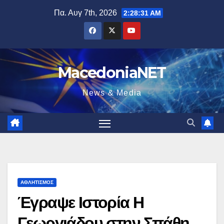
Μετάβαση
Πα. Αυγ 7th, 2026
2:28:32 AM
στο
περιεχόμενο
MacedoniaNET
News & Media
ΑΘΛΗΤΙΣΜΌΣ
Έγραψε Ιστορία Η
Γεωργιάδου στην Σπάθη