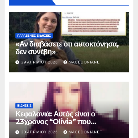
ΠΑΡΆΞΕΝΕΣ ΕΙΔΉΣΕΙΣ
«Αν διαβάσετε ότι αυτοκτόνησα,
δεν συνέβη»
29 ΑΠΡΙΛΊΟΥ 2026
MACEDONIANET
ΕΙΔΉΣΕΙΣ
Κεφαλονιά: Αυτός είναι ο
23χρονος “Olivia” που
κατηγορείται για τον θάνατο της
20 ΑΠΡΙΛΊΟΥ 2026
MACEDONIANET
Μυρτούς