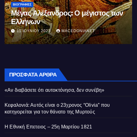
ΒΙΟΓΡΑΦΊΕΣ
μέγιστος των
Σαν σήμερα θυσιάζονται 
της αγχόνης Καραολής κ
Δημητρίου αγωνιστές το
IANET
10 ΜΑΪ́ΟΥ 2023
MACEDONIANET
Κυπριακού Αγώνα
ΠΡΌΣΦΑΤΑ ΆΡΘΡΑ
«Αν διαβάσετε ότι αυτοκτόνησα, δεν συνέβη»
Κεφαλονιά: Αυτός είναι ο 23χρονος “Olivia” που
κατηγορείται για τον θάνατο της Μυρτούς
Η Εθνική Επετειος – 25η Μαρτίου 1821