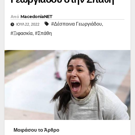
Από
MacedoniaNET
#Δέσποινα Γεωργιάδου
,
ΙΟΎΛ 22, 2022
#Ξιφασκία
,
#Σπάθη
Μοιράσου το Άρθρο