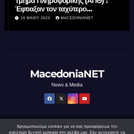
Τμήμα Πληροφορικής (ΑΠΘ) :
Έφτιαξαν τον ταχύτερο
επεξεργαστή AI στον κόσμο με τη
10 ΜΑΪ́ΟΥ 2023
MACEDONIANET
χρήση φωτός
MacedoniaNET
News & Media
Χρησιμοποιούμε cookies για να σας προσφέρουμε την
Δημιουργήθηκε από το digital2000 με την Υποστήριξη του WordPress
|
καλύτερη δυνατή εμπειρία στη σελίδα μας. Εάν συνεχίσετε να