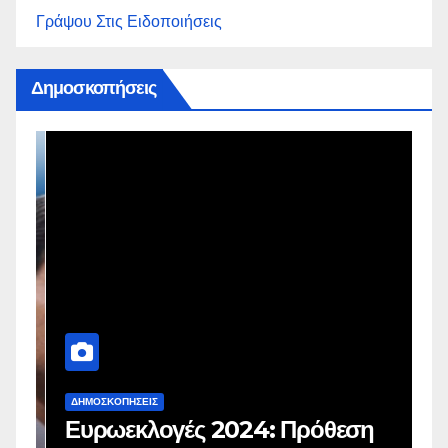
Γράψου Στις Ειδοποιήσεις
Δημοσκοπήσεις
ΔΗΜΟΣΚΟΠΉΣΕΙΣ
Δ
Ευρωεκλογές 2024: Πρόθεση
Γ