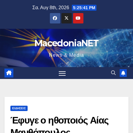
Μετάβαση
Σα. Αυγ 8th, 2026
5:25:42 PM
στο
περιεχόμενο
MacedoniaNET
News & Media
ΕΙΔΉΣΕΙΣ
Έφυγε ο ηθοποιός Αίας
Μανθόπουλος