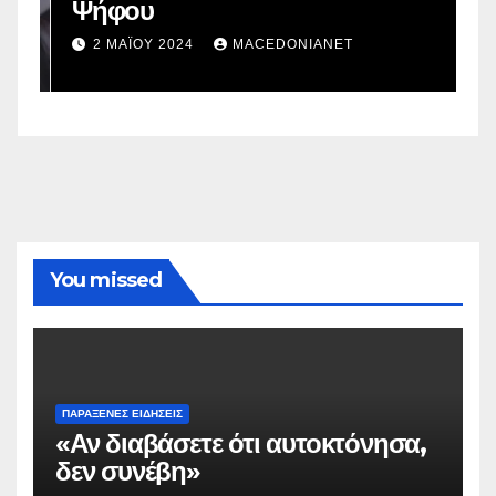
Ψήφου
σ
σ
2 ΜΑΪ́ΟΥ 2024
MACEDONIANET
You missed
ΠΑΡΆΞΕΝΕΣ ΕΙΔΉΣΕΙΣ
«Αν διαβάσετε ότι αυτοκτόνησα,
δεν συνέβη»