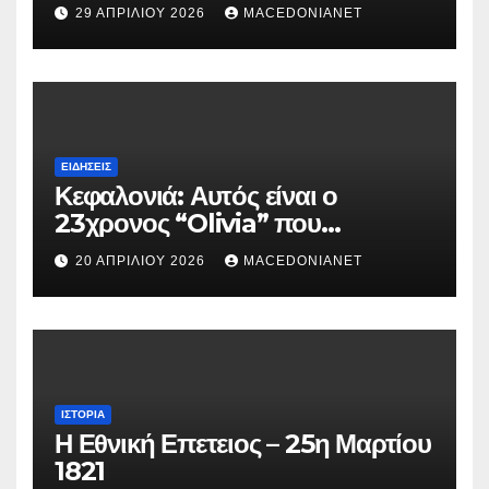
29 ΑΠΡΙΛΊΟΥ 2026
MACEDONIANET
ΕΙΔΉΣΕΙΣ
Κεφαλονιά: Αυτός είναι ο
23χρονος “Olivia” που
κατηγορείται για τον θάνατο της
20 ΑΠΡΙΛΊΟΥ 2026
MACEDONIANET
Μυρτούς
ΙΣΤΟΡΊΑ
Η Εθνική Επετειος – 25η Μαρτίου
1821