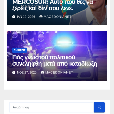
MERCOSUR: Αυτό που θες να
ξέρεις και δεν σου λένε.
ΙΑΝ 12, 2026
MACEDONIANET
ΕΙΔΉΣΕΙΣ
Γιός γνωστού πολιτικού
συνελήφθη μετά από καταδίωξη
ΝΟΈ 27, 2025
MACEDONIANET