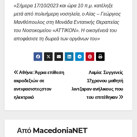
«Σήμερα 17/10/2023 και ώρα 10 π.μ. κατέληξε
μετά από πολυήμερη νοσηλεία, ο Αίας – Γεώργιος
Μανθόπουλος στη Μονάδα Εντατικής Θεραπείας
του Νοσοκομείου «ΑΤΤΙΚΟΝ». Η οικογένειά του
αποφάσισε τη δωρεά των οργάνων του»
Πλοήγηση
Αθήνα: Άγρια επίθεση
Λαμία: Συγγενείς
ακροδεξιών σε
17χρονου μαθητή
άρθρων
αντιφασιστεςστον
λιντζαραν ανήλικους που
ηλεκτρικό
του επιτέθηκαν
Από
MacedoniaNET