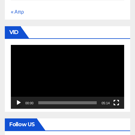
« Απρ
VID
Πρόγραμμα
Αναπαραγωγής
Βίντεο
00:00
05:14
Follow US