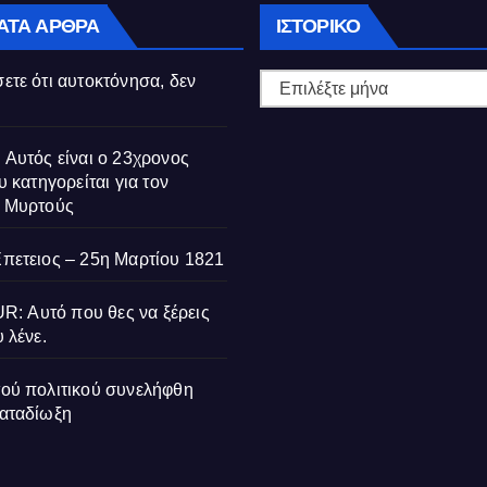
Ιστορικό
ΑΤΑ ΆΡΘΡΑ
ΙΣΤΟΡΙΚΌ
ετε ότι αυτοκτόνησα, δεν
 Αυτός είναι ο 23χρονος
υ κατηγορείται για τον
ς Μυρτούς
Επετειος – 25η Μαρτίου 1821
 Αυτό που θες να ξέρεις
 λένε.
τού πολιτικού συνελήφθη
ΔΙΑΚΡΊΣΕΙΣ
ΒΙΟΓΡΑΦΊΕΣ
ΔΙΑΚΡΊΣΕΙΣ
καταδίωξη
ήμερα
Ορκίστηκαν
Σερ Βασίλειος
Θεσσαλονίκ
ονται οι
έφεδροι
Μαρκεζίνης: Ο
Μαθητές