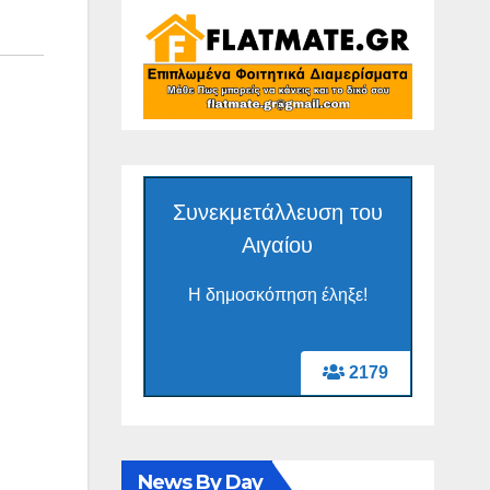
Συνεκμετάλλευση του
Αιγαίου
Η δημοσκόπηση έληξε!
2179
News By Day