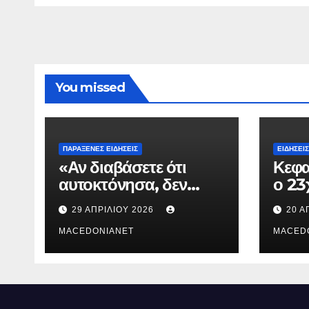
You missed
ΠΑΡΆΞΕΝΕΣ ΕΙΔΉΣΕΙΣ
ΕΙΔΉΣΕΙΣ
«Αν διαβάσετε ότι
Κεφα
αυτοκτόνησα, δεν
ο 23
συνέβη»
που 
29 ΑΠΡΙΛΊΟΥ 2026
20 Α
τον 
MACEDONIANET
Μυρτ
MACED