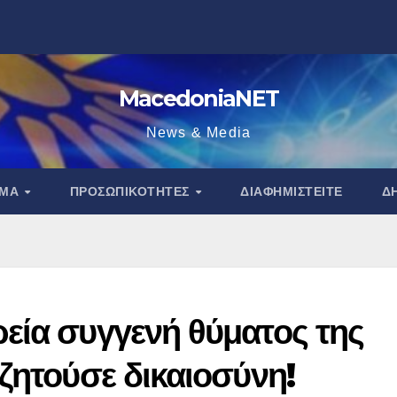
MacedoniaNET
News & Media
ΑΜΑ
ΠΡΟΣΩΠΙΚΌΤΗΤΕΣ
ΔΙΑΦΗΜΙΣΤΕΊΤΕ
Δ
εία συγγενή θύματος της
ζητούσε δικαιοσύνη!