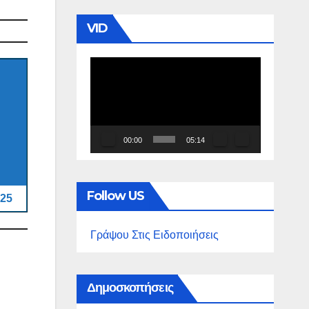
VID
Πρόγραμμα
Αναπαραγωγής
Βίντεο
00:00
05:14
Follow US
25
Γράψου Στις Ειδοποιήσεις
Δημοσκοπήσεις