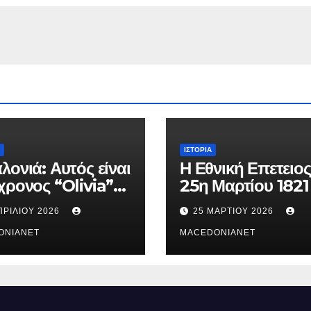
ΙΣΤΟΡΊΑ
λονιά: Αυτός είναι
Η Εθνική Επετειος
χρονος “Olivia”
25η Μαρτίου 1821
κατηγορείται για
ΠΡΙΛΊΟΥ 2026
25 ΜΑΡΤΊΟΥ 2026
θάνατο της
ούς
ONIANET
MACEDONIANET