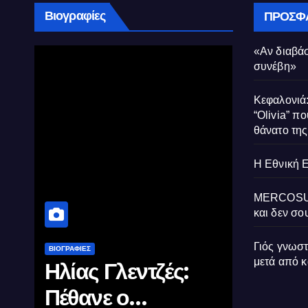
Βιογραφίες
ΠΡΌΣΦ
«Αν διαβάσ
συνέβη»
Κεφαλονιά:
“Olivia” πο
θάνατο τη
Η Εθνική 
MERCOSUR:
και δεν σου
Γιός γνωσ
ΒΙΟΓΡΑΦΊΕΣ
ΒΙΟΓΡΑΦΊΕΣ
μετά από 
Μέγας
Σαν σ
Αλέξανδρος: Ο
θυσιάζ