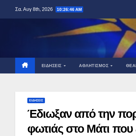
Μετάβαση
Σα. Αυγ 8th, 2026
10:26:47 AM
στο
περιεχόμενο
ΕΙΔΉΣΕΙΣ
ΑΘΛΗΤΙΣΜΌΣ
ΘΈ
ΕΙΔΉΣΕΙΣ
Έδιωξαν από την πορ
φωτιάς στο Μάτι που 