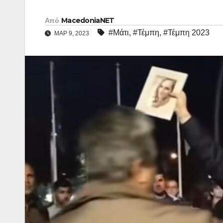
Από
MacedoniaNET
#Μάτι
,
#Τέμπη
,
#Τέμπη 2023
ΜΑΡ 9, 2023