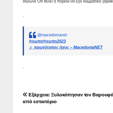
δηλωνε Ότι θέλει η πορεία να έχει κομματικό χαρα
.
@macedonianet
#τεμπη
#τεμπη2023
♬ πρωτότυπος ήχος – MacedoniaNET
.
Πλοήγηση
Εξάρχεια: Ξυλοκόπησαν τον Βαρουφά
από εστιατόριο
άρθρων