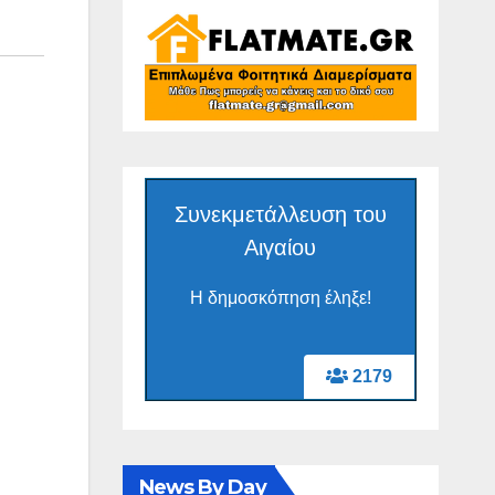
Συνεκμετάλλευση του
Αιγαίου
Η δημοσκόπηση έληξε!
2179
News By Day