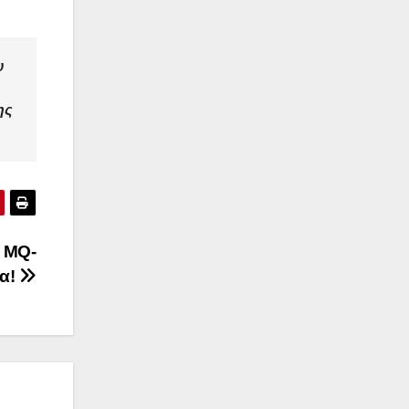
υ
ης
e MQ-
μα!