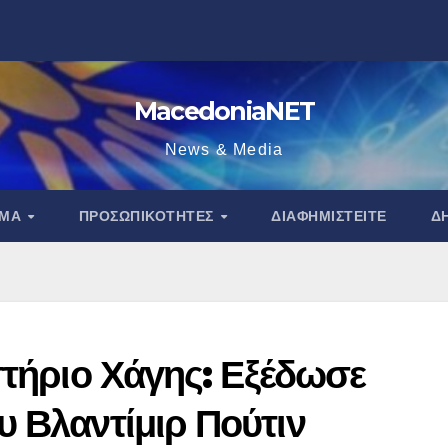
MacedoniaNET
News & Media
ΑΜΑ
ΠΡΟΣΩΠΙΚΌΤΗΤΕΣ
ΔΙΑΦΗΜΙΣΤΕΊΤΕ
Δ
στήριο Χάγης: Εξέδωσε
υ Βλαντίμιρ Πούτιν