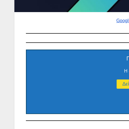
Googl
Η 