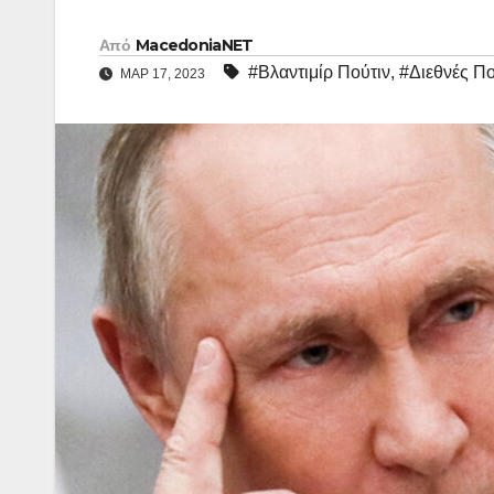
Από
MacedoniaNET
#Βλαντιμίρ Πούτιν
,
#Διεθνές Πο
ΜΑΡ 17, 2023