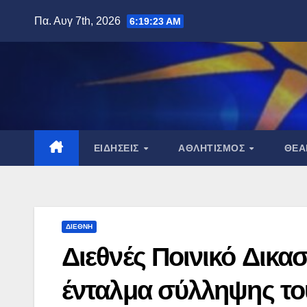
Μετάβαση
Πα. Αυγ 7th, 2026
6:19:24 AM
στο
περιεχόμενο
ΕΙΔΉΣΕΙΣ
ΑΘΛΗΤΙΣΜΌΣ
ΘΈ
ΔΙΕΘΝΉ
Διεθνές Ποινικό Δικα
ένταλμα σύλληψης το