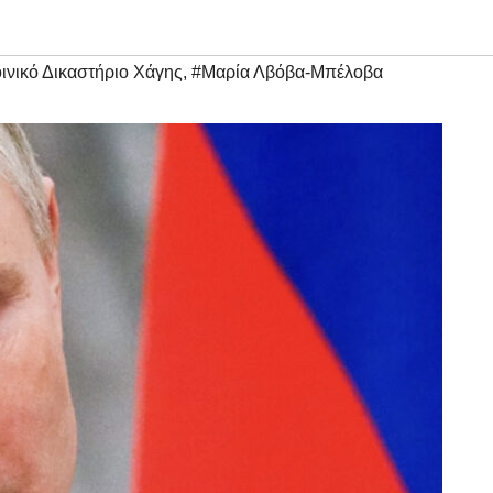
ινικό Δικαστήριο Χάγης
,
#Μαρία Λβόβα-Μπέλοβα