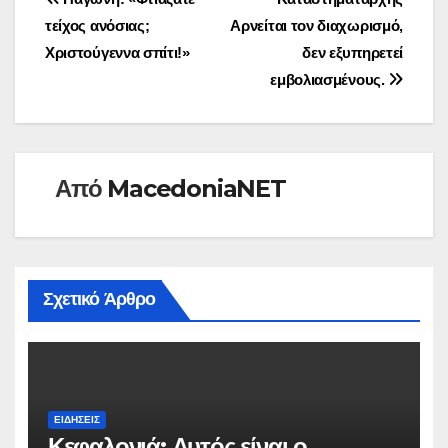
Πλοήγηση
τείχος ανόσιας;
Αρνείται τον διαχωρισμό,
άρθρων
Χριστούγεννα σπίτι!»
δεν εξυπηρετεί
εμβολιασμένους.
Από
MacedoniaNET
Σχετικό Άρθρο
ΕΙΔΉΣΕΙΣ
Κεφαλονιά: Αυτός είναι ο