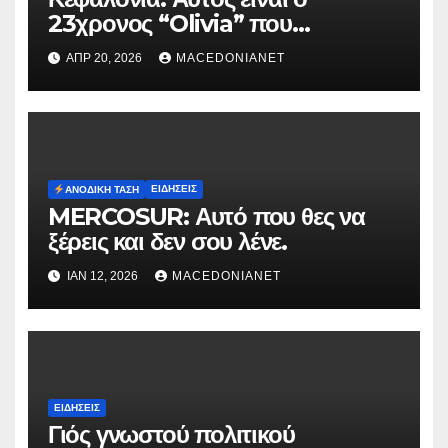
23χρονος “Olivia” που
κατηγορείται για τον θάνατο της
ΑΠΡ 20, 2026
MACEDONIANET
Μυρτούς
ΕΙΔΉΣΕΙΣ
ΑΝΟΔΙΚΉ ΤΆΣΗ
MERCOSUR: Αυτό που θες να
ξέρεις και δεν σου λένε.
ΙΑΝ 12, 2026
MACEDONIANET
ΕΙΔΉΣΕΙΣ
Γιός γνωστού πολιτικού