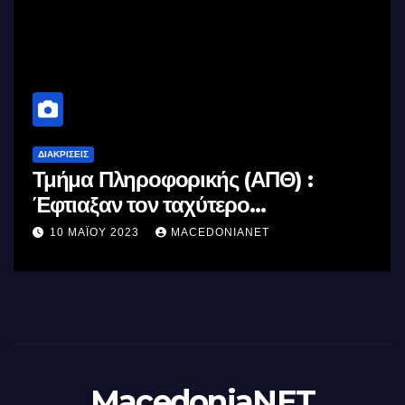
ΔΙΑΚΡΊΣΕΙΣ
Τμήμα Πληροφορικής (ΑΠΘ) :
Έφτιαξαν τον ταχύτερο
επεξεργαστή AI στον κόσμο με τη
10 ΜΑΪ́ΟΥ 2023
MACEDONIANET
χρήση φωτός
MacedoniaNET