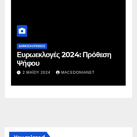
ΔΗΜΟΣΚΟΠΉΣΕΙΣ
Δ
Ευρωεκλογές 2024: Πρόθεση
Γ
Ψήφου
σ
σ
2 ΜΑΪ́ΟΥ 2024
MACEDONIANET