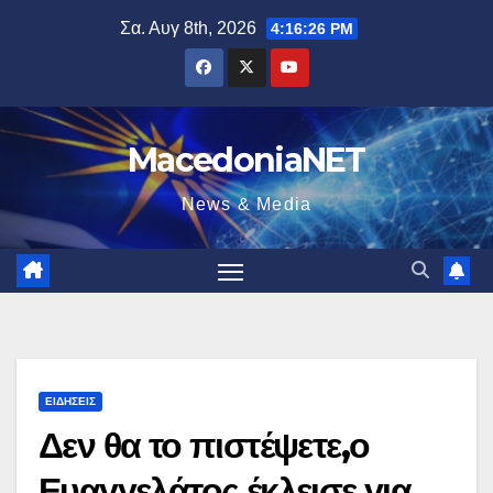
Μετάβαση
Σα. Αυγ 8th, 2026
4:16:27 PM
στο
περιεχόμενο
MacedoniaNET
News & Media
ΕΙΔΉΣΕΙΣ
Δεν θα το πιστέψετε,ο
Ευαγγελάτος έκλεισε για