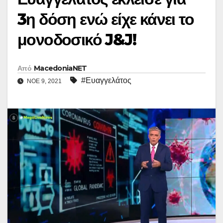
3η δόση ενώ είχε κάνει το
μονοδοσικό J&J!
Από
MacedoniaNET
#Ευαγγελάτος
ΝΟΈ 9, 2021