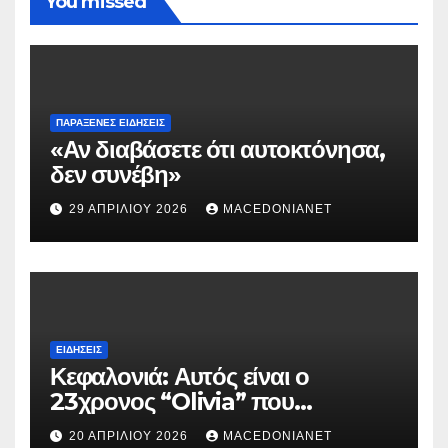
You missed
ΠΑΡΆΞΕΝΕΣ ΕΙΔΉΣΕΙΣ
«Αν διαβάσετε ότι αυτοκτόνησα,
δεν συνέβη»
29 ΑΠΡΙΛΊΟΥ 2026
MACEDONIANET
ΕΙΔΉΣΕΙΣ
Κεφαλονιά: Αυτός είναι ο
23χρονος “Olivia” που
κατηγορείται για τον θάνατο της
20 ΑΠΡΙΛΊΟΥ 2026
MACEDONIANET