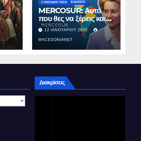
ΕΙΔΉΣΕΙΣ
ΑΝΟΔΙΚΉ ΤΆΣΗ
 –
MERCOSUR: Αυτό
που θες να ξέρεις και
δεν σου λένε.
12 ΙΑΝΟΥΑΡΊΟΥ 2026
MACEDONIANET
Διακρίσεις