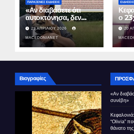
ΠΑΡΆΞΕΝΕΣ ΕΙΔΉΣΕΙΣ
ΕΙΔΉΣΕΙΣ
«Αν διαβάσετε ότι
Κεφα
αυτοκτόνησα, δεν
ο 23
συνέβη»
που 
29 ΑΠΡΙΛΊΟΥ 2026
20 Α
τον 
MACEDONIANET
Μυρτ
MACED
Βιογραφίες
ΠΡΌΣΦ
«Αν διαβάσ
συνέβη»
Κεφαλονιά:
“Olivia” πο
θάνατο τη