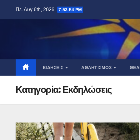
Μετάβαση
Πε. Αυγ 6th, 2026
7:53:55 PM
στο
περιεχόμενο
ΕΙΔΉΣΕΙΣ
ΑΘΛΗΤΙΣΜΌΣ
ΘΈ
Κατηγορία:
Εκδηλώσεις