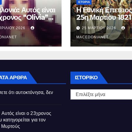
ΙΣΤΟΡΊΑ
λονιά: Αυτός είναι
Η Εθνική Επετειος
χρονος “Olivia”
25η Μαρτίου 1821
κατηγορείται για
ΠΡΙΛΊΟΥ 2026
25 ΜΑΡΤΊΟΥ 2026
θάνατο της
ούς
ONIANET
MACEDONIANET
Ιστορικό
ΑΤΑ ΆΡΘΡΑ
ΙΣΤΟΡΙΚΌ
ετε ότι αυτοκτόνησα, δεν
 Αυτός είναι ο 23χρονος
υ κατηγορείται για τον
ς Μυρτούς