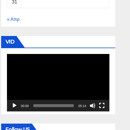
31
« Απρ
VID
Πρόγραμμα
Αναπαραγωγής
Βίντεο
00:00
05:14
Follow US