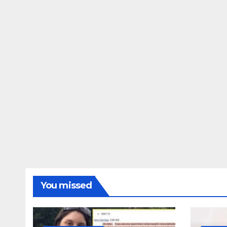
ΔΗΜΟΣΚΟΠΉΣΕΙΣ
Ποιοι είναι πί
τις Φωτίες;
14 ΑΥΓΟΎΣΤΟΥ 2024
MAC
You missed