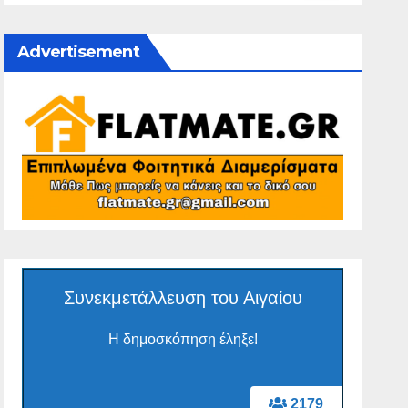
Advertisement
Συνεκμετάλλευση του Αιγαίου
Η δημοσκόπηση έληξε!
2179