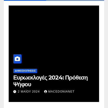
ΔΗΜΟΣΚΟΠΉΣΕΙΣ
Δ
Ευρωεκλογές 2024: Πρόθεση
Γ
Ψήφου
σ
σ
2 ΜΑΪ́ΟΥ 2024
MACEDONIANET