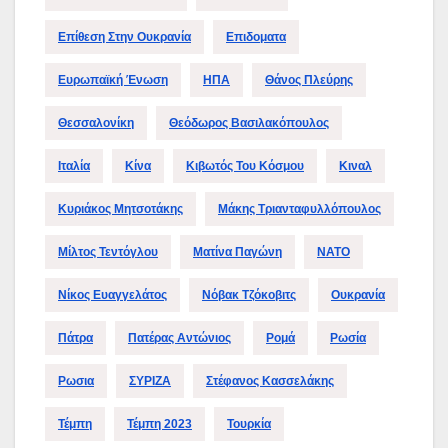
Επίθεση Στην Ουκρανία
Επιδοματα
Ευρωπαϊκή Ένωση
ΗΠΑ
Θάνος Πλεύρης
Θεσσαλονίκη
Θεόδωρος Βασιλακόπουλος
Ιταλία
Κίνα
Κιβωτός Του Κόσμου
Κιναλ
Κυριάκος Μητσοτάκης
Μάκης Τριανταφυλλόπουλος
Μίλτος Τεντόγλου
Ματίνα Παγώνη
ΝΑΤΟ
Νίκος Ευαγγελάτος
Νόβακ Τζόκοβιτς
Ουκρανία
Πάτρα
Πατέρας Αντώνιος
Ρομά
Ρωσία
Ρωσια
ΣΥΡΙΖΑ
Στέφανος Κασσελάκης
Τέμπη
Τέμπη 2023
Τουρκία