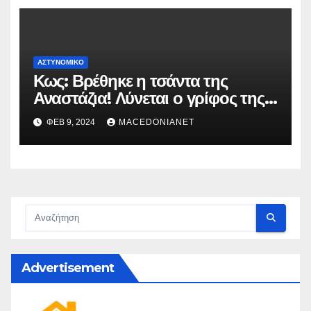
ΑΣΤΥΝΟΜΙΚΌ
Κως: Βρέθηκε η τσάντα της
Αναστάζια! Λύνεται ο γρίφος της
δολοφονίας
ΦΕΒ 9, 2024
MACEDONIANET
Advertisement