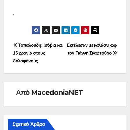
.
Πλοήγηση
Τοπαλουδη: Ισόβια και
Εκτέλεσαν με καλάσνικοφ
15 χρόνια στους
τον Γιάννη Σκαφτούρο
άρθρων
δολοφόνους.
Από
MacedoniaNET
Σχετικό Άρθρο