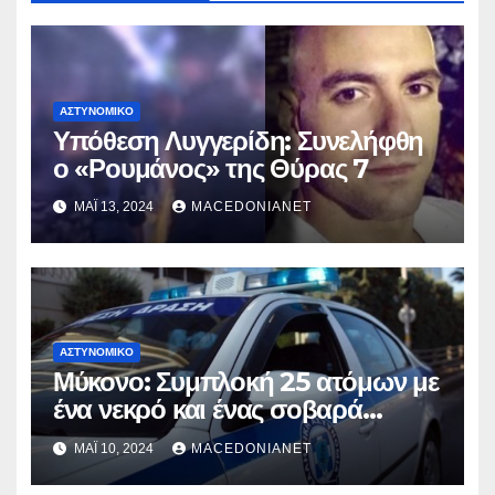
ΑΣΤΥΝΟΜΙΚΌ
Υπόθεση Λυγγερίδη: Συνελήφθη
ο «Ρουμάνος» της Θύρας 7
ΜΆΙ 13, 2024
MACEDONIANET
ΑΣΤΥΝΟΜΙΚΌ
Μύκονο: Συμπλοκή 25 ατόμων με
ένα νεκρό και ένας σοβαρά
τραυματία
ΜΆΙ 10, 2024
MACEDONIANET