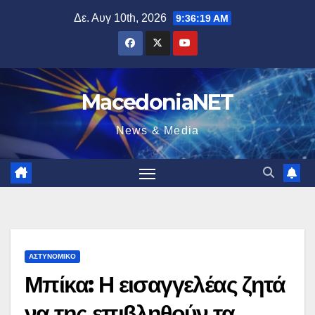
Μετάβαση
Δε. Αυγ 10th, 2026
9:36:20 AM
στο
περιεχόμενο
MacedoniaNET
News & Media
ΑΣΤΥΝΟΜΙΚΌ
Μπίκα: Η εισαγγελέας ζητά
να της επιβληθούν τα