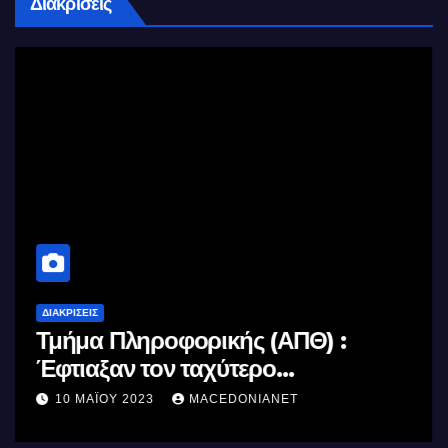
Διακρίσεις
ΔΙΑΚΡΊΣΕΙΣ
Τμήμα Πληροφορικής (ΑΠΘ) :
Έφτιαξαν τον ταχύτερο
επεξεργαστή AI στον κόσμο με τη
10 ΜΑΪ́ΟΥ 2023
MACEDONIANET
χρήση φωτός