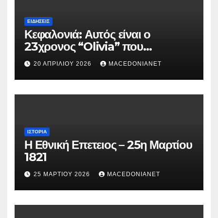
ΕΙΔΉΣΕΙΣ
Κεφαλονιά: Αυτός είναι ο
23χρονος “Olivia” που
κατηγορείται για τον θάνατο της
20 ΑΠΡΙΛΊΟΥ 2026
MACEDONIANET
Μυρτούς
ΙΣΤΟΡΊΑ
Η Εθνική Επετειος – 25η Μαρτίου
1821
25 ΜΑΡΤΊΟΥ 2026
MACEDONIANET