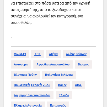
να επιστρέφει στο πάρτι ύστερα από την αρχική
αποχώρησή της, από το ξενοδοχείο και στη
συνέχεια, να ακολουθεί τον κατηγορούμενο
οικειοθελώς.
.
Covid-19
ΑΕΚ
Αθήνα
Αλέξης Τσίπρας
Αστυνομία
Αφροδίτη Λατινοπούλου
Βιασμός
Βλαντιμίρ Πούτιν
Βολοντίμιρ Ζελένσκι
Βουλευτικές Εκλογές 2023
Βόλος
ΔΙΑΣ
Δημήτρης Γιαννακόπουλος
Ελλάδα
Ελληνική Αστυνομία
Εμπρησμός