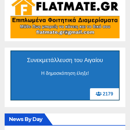
Συνεκμετάλλευση του Αιγαίου
Η δημοσκόπηση έληξε!
2179
News By Day