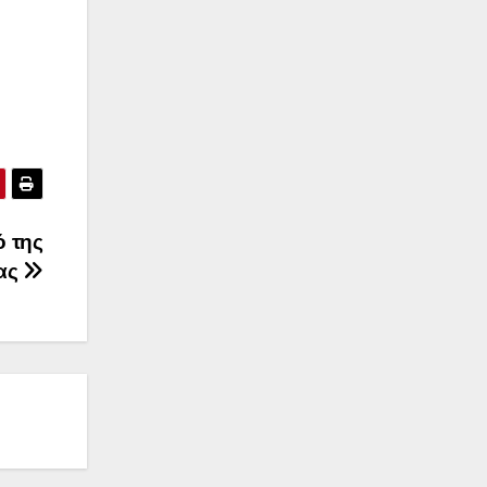
ό της
ας