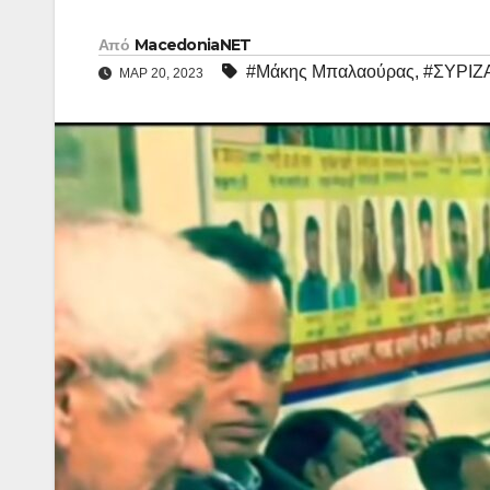
Από
MacedoniaNET
#Μάκης Μπαλαούρας
,
#ΣΥΡΙΖ
ΜΑΡ 20, 2023