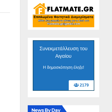
Συνεκμετάλλευση του
Αιγαίου
Η δημοσκόπηση έληξε!
2179
News By Day