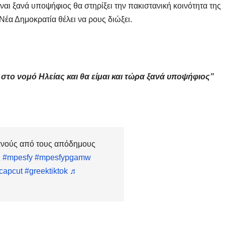
Μαρινά
αι ξανά υποψήφιος θα στηρίξει την πακιστανική κοινότητα της
Γιαννα
Νέα Δημοκρατία θέλει να ρους διώξει.
;
στο νομό Ηλείας και θα είμαι και τώρα ξανά υποψήφιος”
ανούς από τους απόδημους
ς
#mpesfy
#mpesfypgamw
capcut
#greektiktok
♬