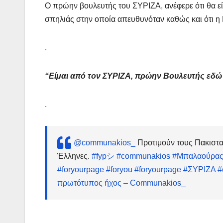
Ο πρώην βουλευτής του ΣΥΡΙΖΑ, ανέφερε ότι θα είν
σπηλιάς στην οποία απευθυνόταν καθώς και ότι η 
.
“Είμαι από τον ΣΥΡΙΖΑ, πρώην Βουλευτής εδώ 
.
@communakios_
Προτιμούν τους Πακιστ
Έλληνες.
#fypシ
#communakios
#Μπαλαούρα
#foryourpage
#foryou
#foryourpage
#ΣΥΡΙΖΑ
#
πρωτότυπος ήχος – Communakios_
.