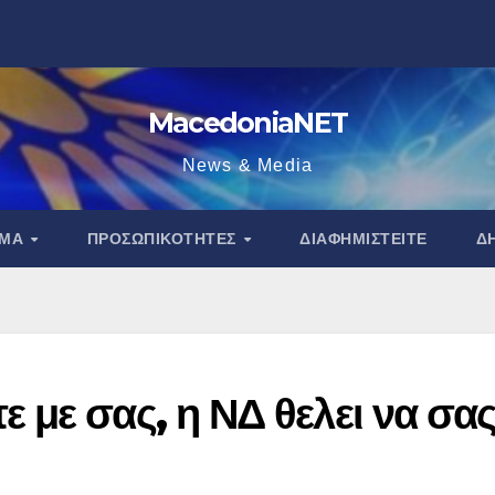
MacedoniaNET
News & Media
ΑΜΑ
ΠΡΟΣΩΠΙΚΌΤΗΤΕΣ
ΔΙΑΦΗΜΙΣΤΕΊΤΕ
Δ
 με σας, η ΝΔ θελει να σα