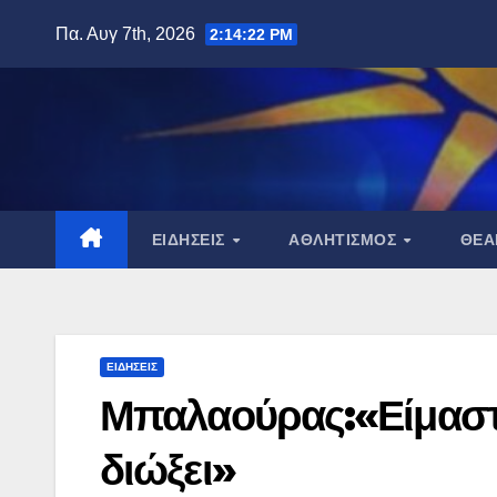
Μετάβαση
Πα. Αυγ 7th, 2026
2:14:23 PM
στο
περιεχόμενο
ΕΙΔΉΣΕΙΣ
ΑΘΛΗΤΙΣΜΌΣ
ΘΈ
ΕΙΔΉΣΕΙΣ
Μπαλαούρας:«Είμαστε
διώξει»