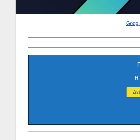
Googl
Η 