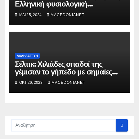
Ελληνική φυσιολογική
οικογένεια»
ΜΆΙ 15, 2024
MACEDONIANET
ΑΛΛΗΛΕΓΓΎΗ
Σέλτικ: Χιλιάδες οπαδοί της
γέμισαν το γήπεδο με σημαίες
της Παλαιστίνης.
ΟΚΤ 26, 2023
MACEDONIANET