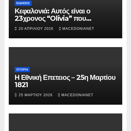
ΕΙΔΉΣΕΙΣ
Κεφαλονιά: Αυτός είναι ο
23χρονος “Olivia” που
κατηγορείται για τον θάνατο της
20 ΑΠΡΙΛΊΟΥ 2026
MACEDONIANET
Μυρτούς
ΙΣΤΟΡΊΑ
Η Εθνική Επετειος – 25η Μαρτίου
1821
25 ΜΑΡΤΊΟΥ 2026
MACEDONIANET