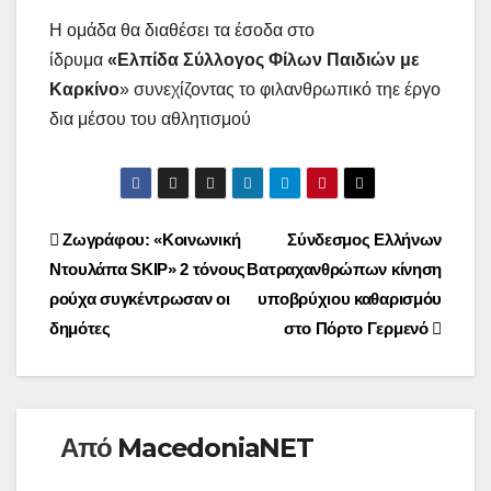
Η ομάδα θα διαθέσει τα έσοδα στο
ίδρυμα
«Ελπίδα Σύλλογος Φίλων Παιδιών με
Καρκίνο
» συνεχίζοντας το φιλανθρωπικό τηε έργο
δια μέσου του αθλητισμού
Πλοήγηση
Ζωγράφου: «Κοινωνική
Σύνδεσμος Ελλήνων
Ντουλάπα SKIP» 2 τόνους
Βατραχανθρώπων κίνηση
άρθρων
ρούχα συγκέντρωσαν οι
υποβρύχιου καθαρισμόυ
δημότες
στο Πόρτο Γερμενό
Από
MacedoniaNET