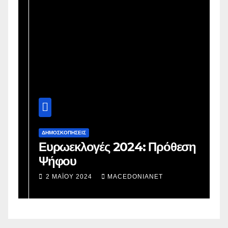
ΔΗΜΟΣΚΟΠΉΣΕΙΣ
Δ
Ευρωεκλογές 2024: Πρόθεση
Γ
Ψήφου
σ
σ
2 ΜΑΪ́ΟΥ 2024
MACEDONIANET