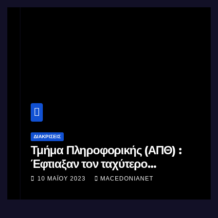
ΔΙΑΚΡΊΣΕΙΣ
Τμήμα Πληροφορικής (ΑΠΘ) :
Έφτιαξαν τον ταχύτερο
επεξεργαστή AI στον κόσμο με τη
10 ΜΑΪ́ΟΥ 2023
MACEDONIANET
χρήση φωτός