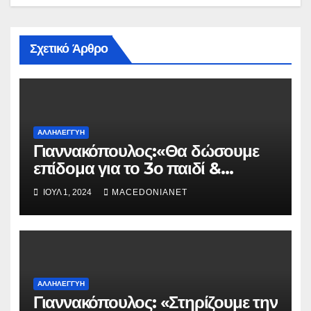
Σχετικό Άρθρο
ΑΛΛΗΛΕΓΓΎΗ
Γιαννακόπουλος:«Θα δώσουμε
επίδομα για το 3ο παιδί &
Ελληνικές σημαίες σε όλα τα
ΙΟΎΛ 1, 2024
MACEDONIANET
παιδιά Δημοτικού»
ΑΛΛΗΛΕΓΓΎΗ
Γιαννακόπουλος: «Στηρίζουμε την