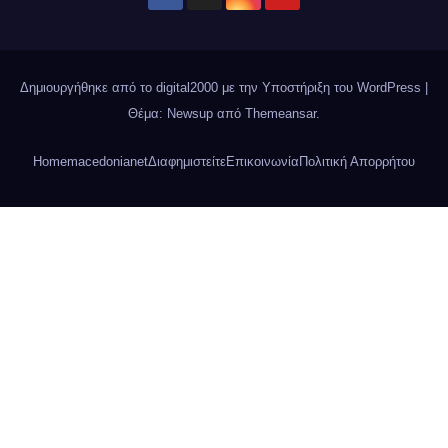
Δημιουργήθηκε από το digital2000 με την Υποστήριξη του WordPress
|
Θέμα: Newsup από
Themeansar
.
Home
macedonianet
Διαφημιστείτε
Επικοινωνία
Πολιτική Απορρήτου