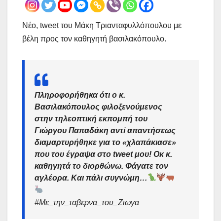
Νέο, tweet του Μάκη Τριανταφυλλόπουλου με
βέλη προς τον καθηγητή βασιλακόπουλο.
Πληροφορήθηκα ότι ο κ.
Βασιλακόπουλος φιλοξενούμενος
στην τηλεοπτική εκπομπή του
Γιώργου Παπαδάκη αντί απαντήσεως
διαμαρτυρήθηκε για το «χλαπάκιασε»
που του έγραψα στο tweet μου! Οκ κ.
καθηγητά το διορθώνω. Φάγατε τον
αγλέορα. Και πάλι συγνώμη…
#Με_
την
_ταβερνα_
του
_Ζιωγα