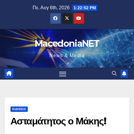
Μετάβαση
Πε. Αυγ 6th, 2026
1:22:54 PM
στο
περιεχόμενο
MacedoniaNET
News & Media
ΕΙΔΉΣΕΙΣ
Ασταμάτητος ο Μάκης!