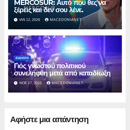
MERCOSUR: Αυτό που θες να
ξέρεις και δεν σου λένε.
ΙΑΝ 12, 2026
MACEDONIANET
ΕΙΔΉΣΕΙΣ
Γιός γνωστού πολιτικού
συνελήφθη μετά από καταδίωξη
ΝΟΈ 27, 2025
MACEDONIANET
Αφήστε μια απάντηση