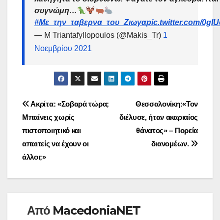
συγνώμη…
#Με_την_ταβερνα_του_Ζιωγα
pic.twitter.com/0g
— M Triantafyllopoulos (@Makis_Tr)
1
Νοεμβρίου 2021
Πλοήγηση
Ακρίτα: «Σοβαρά τώρα;
Θεσσαλονίκη:«Τον
Μπαίνεις χωρίς
διέλυσε, ήταν ακαριαίος
άρθρων
πιστοποιητικό και
θάνατος» – Πορεία
απαιτείς να έχουν οι
διανομέων.
άλλοι;»
Από
MacedoniaNET