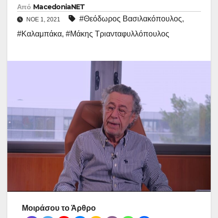
Από
MacedoniaNET
#Θεόδωρος Βασιλακόπουλος
,
ΝΟΈ 1, 2021
#Καλαμπάκα
,
#Μάκης Τριανταφυλλόπουλος
Μοιράσου το Άρθρο