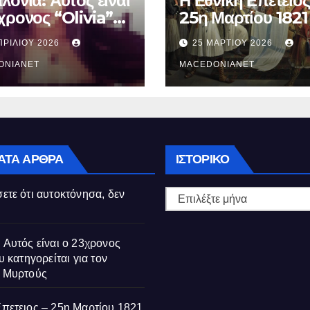
λονιά: Αυτός είναι
Η Εθνική Επετειος
χρονος “Olivia”
25η Μαρτίου 1821
κατηγορείται για
ΠΡΙΛΊΟΥ 2026
25 ΜΑΡΤΊΟΥ 2026
θάνατο της
ούς
ONIANET
MACEDONIANET
Ιστορικό
ΑΤΑ ΆΡΘΡΑ
ΙΣΤΟΡΙΚΌ
ετε ότι αυτοκτόνησα, δεν
 Αυτός είναι ο 23χρονος
υ κατηγορείται για τον
ς Μυρτούς
Επετειος – 25η Μαρτίου 1821