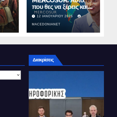
 –
MERCOSUR: Αυτό
που θες να ξέρεις και
δεν σου λένε.
12 ΙΑΝΟΥΑΡΊΟΥ 2026
MACEDONIANET
Διακρίσεις