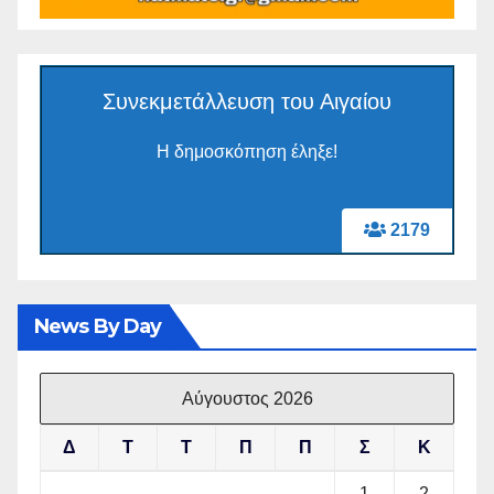
Συνεκμετάλλευση του Αιγαίου
Η δημοσκόπηση έληξε!
2179
News By Day
Αύγουστος 2026
Δ
Τ
Τ
Π
Π
Σ
Κ
1
2