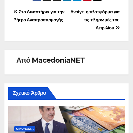
Πλοήγηση
Στα Δικαστήρια για την
Ανοίγει η πλατφόρμα για
Ρήτρα Αναπροσαρμογής
τις πληρωμές του
άρθρων
Απριλίου
Από
MacedoniaNET
Σχετικό Άρθρο
ΟΙΚΟΝΟΜΊΑ