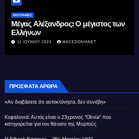
ΒΙΟΓΡΑΦΊΕΣ
Σαν σήμερα θυσιάζονται οι πρώτοι
της αγχόνης Καραολής και
Δημητρίου αγωνιστές του
10 ΜΑΪ́ΟΥ 2023
MACEDONIANET
Κυπριακού Αγώνα
ΠΡΌΣΦΑΤΑ ΆΡΘΡΑ
«Αν διαβάσετε ότι αυτοκτόνησα, δεν συνέβη»
Κεφαλονιά: Αυτός είναι ο 23χρονος “Olivia” που
κατηγορείται για τον θάνατο της Μυρτούς