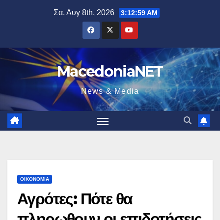
Μετάβαση
Σα. Αυγ 8th, 2026
3:12:59 AM
στο
περιεχόμενο
MacedoniaNET
News & Media
ΟΙΚΟΝΟΜΊΑ
Αγρότες: Πότε θα
πληρωθουν οι επιδοτήσεις