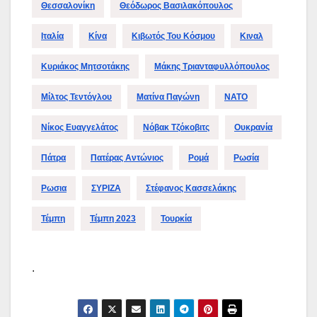
Θεσσαλονίκη
Θεόδωρος Βασιλακόπουλος
Ιταλία
Κίνα
Κιβωτός Του Κόσμου
Κιναλ
Κυριάκος Μητσοτάκης
Μάκης Τριανταφυλλόπουλος
Μίλτος Τεντόγλου
Ματίνα Παγώνη
ΝΑΤΟ
Νίκος Ευαγγελάτος
Νόβακ Τζόκοβιτς
Ουκρανία
Πάτρα
Πατέρας Αντώνιος
Ρομά
Ρωσία
Ρωσια
ΣΥΡΙΖΑ
Στέφανος Κασσελάκης
Τέμπη
Τέμπη 2023
Τουρκία
.