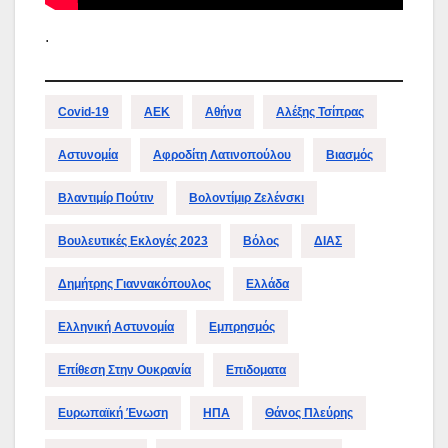
.
Covid-19
ΑΕΚ
Αθήνα
Αλέξης Τσίπρας
Αστυνομία
Αφροδίτη Λατινοπούλου
Βιασμός
Βλαντιμίρ Πούτιν
Βολοντίμιρ Ζελένσκι
Βουλευτικές Εκλογές 2023
Βόλος
ΔΙΑΣ
Δημήτρης Γιαννακόπουλος
Ελλάδα
Ελληνική Αστυνομία
Εμπρησμός
Επίθεση Στην Ουκρανία
Επιδοματα
Ευρωπαϊκή Ένωση
ΗΠΑ
Θάνος Πλεύρης