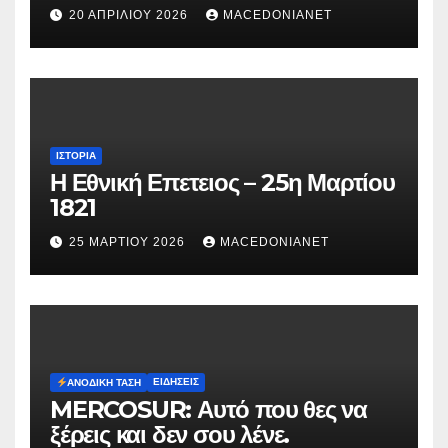
κατηγορείται για τον θάνατο της
20 ΑΠΡΙΛΊΟΥ 2026
MACEDONIANET
Μυρτούς
ΙΣΤΟΡΊΑ
Η Εθνική Επετειος – 25η Μαρτίου
1821
25 ΜΑΡΤΊΟΥ 2026
MACEDONIANET
ΕΙΔΉΣΕΙΣ
ΑΝΟΔΙΚΉ ΤΆΣΗ
MERCOSUR: Αυτό που θες να
ξέρεις και δεν σου λένε.