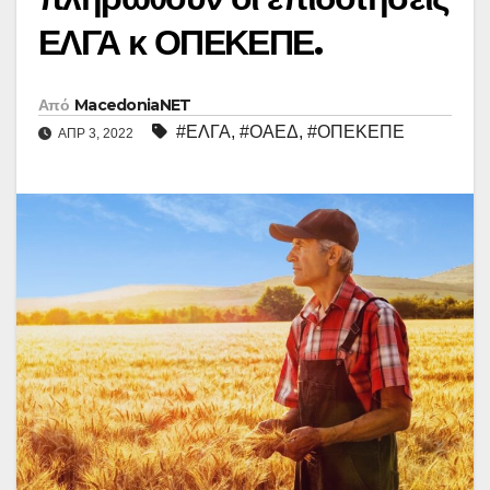
ΕΛΓΑ κ ΟΠΕΚΕΠΕ.
Από
MacedoniaNET
#ΕΛΓΑ
,
#ΟΑΕΔ
,
#ΟΠΕΚΕΠΕ
ΑΠΡ 3, 2022