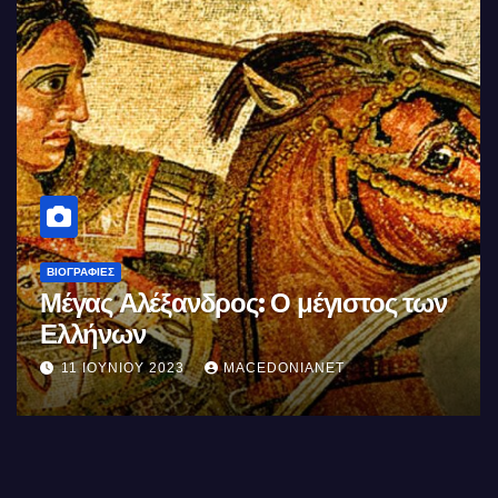
ΒΙΟΓΡΑΦΊΕΣ
Μέγας Αλέξανδρος: Ο μέγιστος των
Ελλήνων
11 ΙΟΥΝΊΟΥ 2023
MACEDONIANET