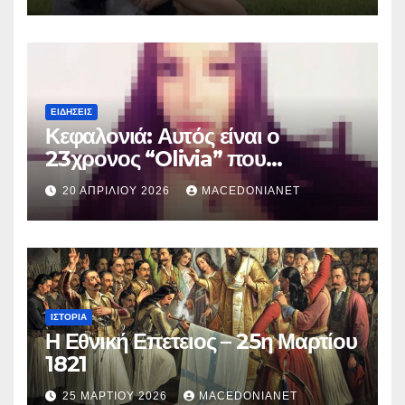
ΕΙΔΉΣΕΙΣ
Κεφαλονιά: Αυτός είναι ο
23χρονος “Olivia” που
κατηγορείται για τον θάνατο της
20 ΑΠΡΙΛΊΟΥ 2026
MACEDONIANET
Μυρτούς
ΙΣΤΟΡΊΑ
Η Εθνική Επετειος – 25η Μαρτίου
1821
25 ΜΑΡΤΊΟΥ 2026
MACEDONIANET