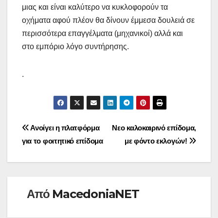
μιας και είναι καλύτερο να κυκλοφορούν τα
οχήματα αφού πλέον θα δίνουν έμμεσα δουλειά σε
περισσότερα επαγγέλματα (μηχανικοί) αλλά και
στο εμπόριο λόγο συντήρησης.
.
Πλοήγηση
Ανοίγει η πλατφόρμα
Νεο καλοκαιρινό επίδομα,
για το φοιτητικό επίδομα
με φόντο εκλογών!
άρθρων
Από
MacedoniaNET