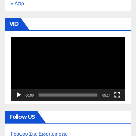
« Απρ
VID
Πρόγραμμα
Αναπαραγωγής
Βίντεο
00:00
05:14
Follow US
Γράψου Στις Ειδοποιήσεις