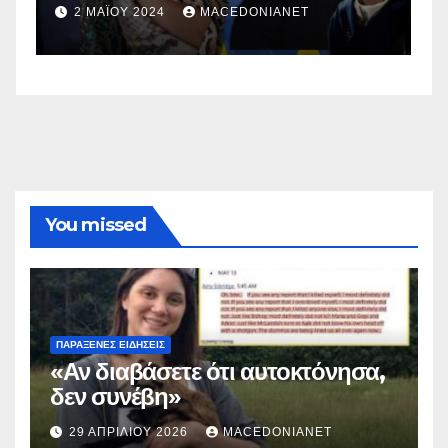
σ
2 ΜΑΪ́ΟΥ 2024
MACEDONIANET
You missed
ΠΑΡΆΞΕΝΕΣ ΕΙΔΉΣΕΙΣ
«Αν διαβάσετε ότι αυτοκτόνησα,
δεν συνέβη»
29 ΑΠΡΙΛΊΟΥ 2026
MACEDONIANET