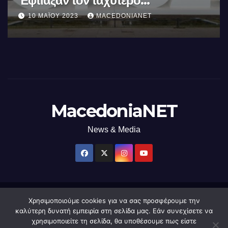
Έφτιαξαν τον ταχύτερο
επεξεργαστή AI στον κόσμο με τη
10 ΜΑΪ́ΟΥ 2023
MACEDONIANET
χρήση φωτός
MacedoniaNET
News & Media
Χρησιμοποιούμε cookies για να σας προσφέρουμε την
Δημιουργήθηκε από το digital2000 με την Υποστήριξη του WordPress
|
καλύτερη δυνατή εμπειρία στη σελίδα μας. Εάν συνεχίσετε να
Θέμα: Newsup από
Themeansar
.
χρησιμοποιείτε τη σελίδα, θα υποθέσουμε πως είστε