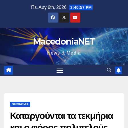
Μετάβαση
Πε. Αυγ 6th, 2026
3:40:58 PM
στο
περιεχόμενο
MacedoniaNET
News & Media
ΟΙΚΟΝΟΜΊΑ
Καταργούνται τα τεκμήρια
και ο φόρος πολυτελούς