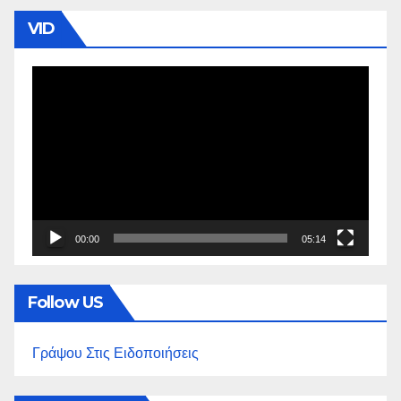
VID
Πρόγραμμα
Αναπαραγωγής
Βίντεο
00:00
05:14
Follow US
Γράψου Στις Ειδοποιήσεις