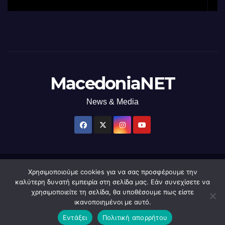
χρήση φωτός
MacedoniaNET
News & Media
Χρησιμοποιούμε cookies για να σας προσφέρουμε την
Δημιουργήθηκε από το digital2000 με την Υποστήριξη του WordPress
|
καλύτερη δυνατή εμπειρία στη σελίδα μας. Εάν συνεχίσετε να
Θέμα: Newsup από
Themeansar
.
χρησιμοποιείτε τη σελίδα, θα υποθέσουμε πως είστε
ικανοποιημένοι με αυτό.
Home
macedonianet
Διαφημιστείτε
Επικοινωνία
Πολιτική Απορρήτου
Εντάξει
Πολιτική απορρήτου