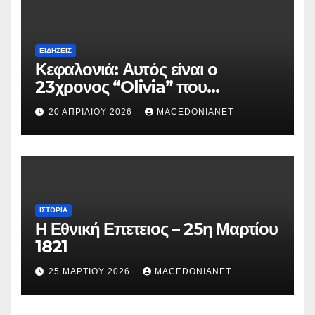
ΕΙΔΉΣΕΙΣ
Κεφαλονιά: Αυτός είναι ο
23χρονος “Olivia” που
κατηγορείται για τον θάνατο της
20 ΑΠΡΙΛΊΟΥ 2026
MACEDONIANET
Μυρτούς
ΙΣΤΟΡΊΑ
Η Εθνική Επετειος – 25η Μαρτίου
1821
25 ΜΑΡΤΊΟΥ 2026
MACEDONIANET