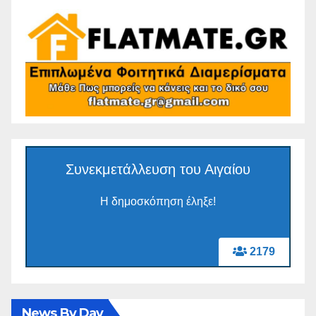
Συνεκμετάλλευση του Αιγαίου
Η δημοσκόπηση έληξε!
2179
News By Day