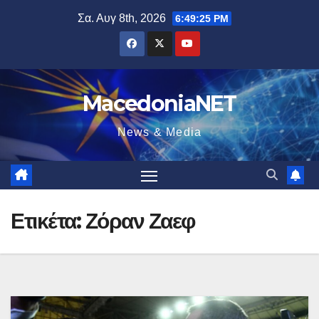
Μετάβαση
Σα. Αυγ 8th, 2026
6:49:26 PM
στο
περιεχόμενο
MacedoniaNET
News & Media
Ετικέτα:
Ζόραν Ζαεφ