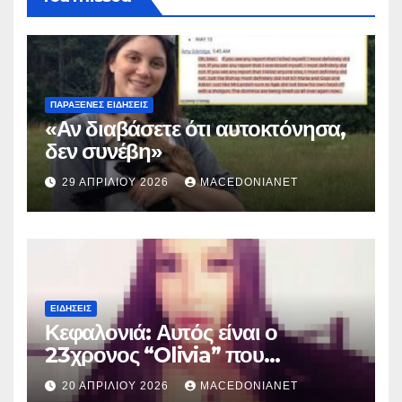
ΠΑΡΆΞΕΝΕΣ ΕΙΔΉΣΕΙΣ
«Αν διαβάσετε ότι αυτοκτόνησα,
δεν συνέβη»
29 ΑΠΡΙΛΊΟΥ 2026
MACEDONIANET
ΕΙΔΉΣΕΙΣ
Κεφαλονιά: Αυτός είναι ο
23χρονος “Olivia” που
κατηγορείται για τον θάνατο της
20 ΑΠΡΙΛΊΟΥ 2026
MACEDONIANET
Μυρτούς