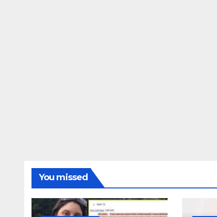
ΔΗΜΟΣΚΟΠΉΣΕΙΣ
Ποιοι είναι πί
τις Φωτίες;
14 ΑΥΓΟΎΣΤΟΥ 2024
MAC
You missed