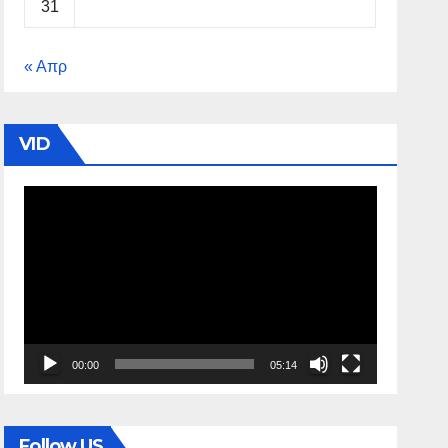
31
« Απρ
VID
Πρόγραμμα
Αναπαραγωγής
Βίντεο
00:00
05:14
Follow US