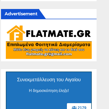
Advertisement
Συνεκμετάλλευση του Αιγαίου
Η δημοσκόπηση έληξε!
2179