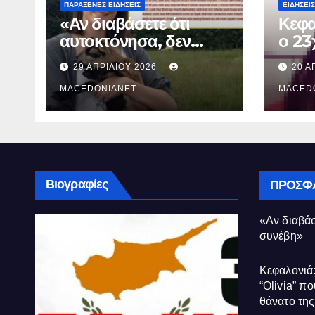
ΠΑΡΆΞΕΝΕΣ ΕΙΔΉΣΕΙΣ
ΕΙΔΉΣΕΙΣ
«Αν διαβάσετε ότι
Κεφα
αυτοκτόνησα, δεν
ο 23
συνέβη»
που 
29 ΑΠΡΙΛΊΟΥ 2026
20 Α
τον 
MACEDONIANET
Μυρτ
MACED
Βιογραφίες
ΠΡΌΣΦ
«Αν διαβάσ
συνέβη»
Κεφαλονιά:
“Olivia” πο
θάνατο τη