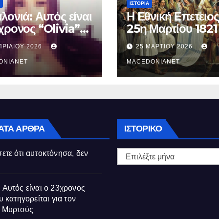
ΙΣΤΟΡΊΑ
λονιά: Αυτός είναι
Η Εθνική Επετειος
χρονος “Olivia”
25η Μαρτίου 1821
κατηγορείται για
ΠΡΙΛΊΟΥ 2026
25 ΜΑΡΤΊΟΥ 2026
θάνατο της
ούς
ONIANET
MACEDONIANET
Ιστορικό
ΑΤΑ ΆΡΘΡΑ
ΙΣΤΟΡΙΚΌ
ετε ότι αυτοκτόνησα, δεν
 Αυτός είναι ο 23χρονος
υ κατηγορείται για τον
ς Μυρτούς