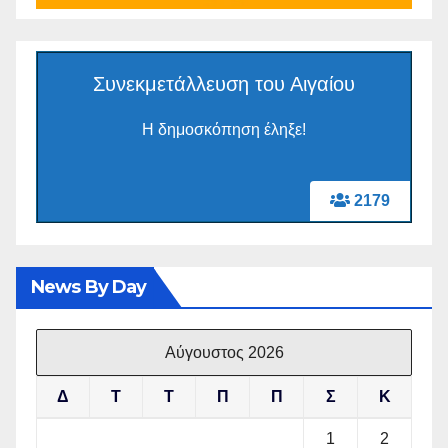
Συνεκμετάλλευση του Αιγαίου
Η δημοσκόπηση έληξε!
2179
News By Day
Αύγουστος 2026
Δ
Τ
Τ
Π
Π
Σ
Κ
1
2