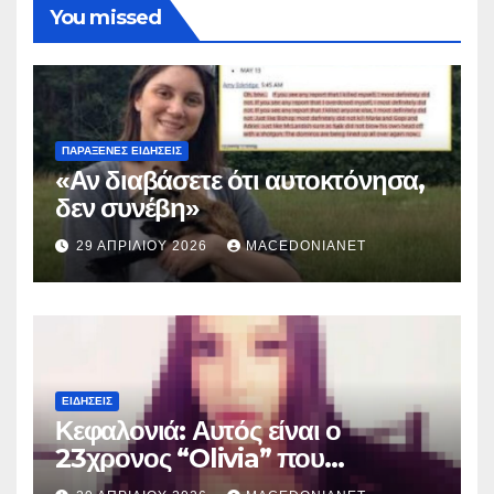
You missed
ΠΑΡΆΞΕΝΕΣ ΕΙΔΉΣΕΙΣ
«Αν διαβάσετε ότι αυτοκτόνησα,
δεν συνέβη»
29 ΑΠΡΙΛΊΟΥ 2026
MACEDONIANET
ΕΙΔΉΣΕΙΣ
Κεφαλονιά: Αυτός είναι ο
23χρονος “Olivia” που
κατηγορείται για τον θάνατο της