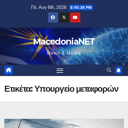
Μετάβαση
Πε. Αυγ 6th, 2026
8:45:39 PM
στο
περιεχόμενο
MacedoniaNET
News & Media
Ετικέτα:
Υπουργείο μεταφορών