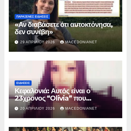
ΠΑΡΆΞΕΝΕΣ ΕΙΔΉΣΕΙΣ
«Αν διαβάσετε ότι αυτοκτόνησα,
δεν συνέβη»
29 ΑΠΡΙΛΊΟΥ 2026
MACEDONIANET
ΕΙΔΉΣΕΙΣ
Κεφαλονιά: Αυτός είναι ο
23χρονος “Olivia” που
κατηγορείται για τον θάνατο της
20 ΑΠΡΙΛΊΟΥ 2026
MACEDONIANET
Μυρτούς