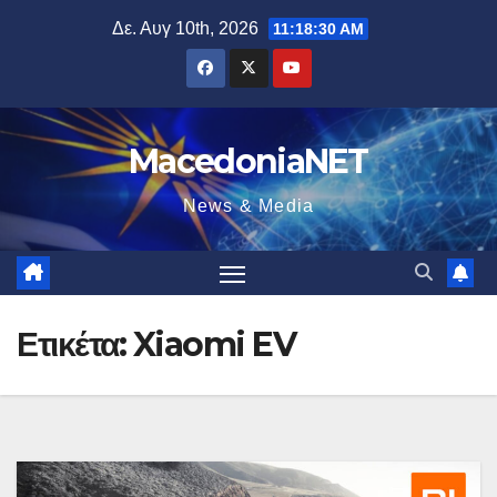
Μετάβαση
Δε. Αυγ 10th, 2026
11:18:31 AM
στο
περιεχόμενο
MacedoniaNET
News & Media
Ετικέτα:
Xiaomi EV