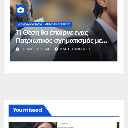
ΔΗΜΟΣΚΟΠΉΣΕΙΣ
Ευρωεκλογές 2024: Πρόθεση
ε
Ψήφου
2 ΜΑΪ́ΟΥ 2024
MACEDONIANET
You missed