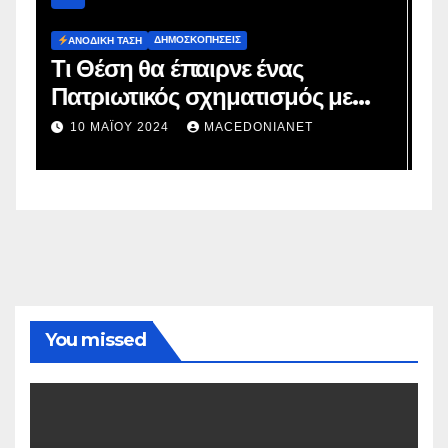
ΔΗΜΟΣΚΟΠΉΣΕΙΣ
Ευρωεκλογές 2024: Πρόθεση
με
Ψήφου
2 ΜΑΪ́ΟΥ 2024
MACEDONIANET
You missed