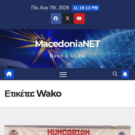
Μετάβαση
Πα. Αυγ 7th, 2026
11:19:13 PM
στο
περιεχόμενο
MacedoniaNET
News & Media
Ετικέτα:
Wako