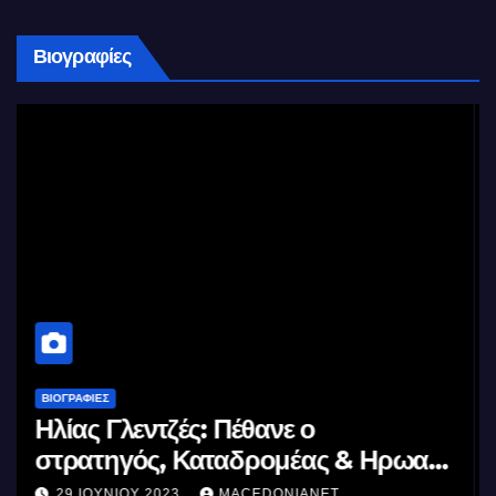
Βιογραφίες
ΒΙΟΓΡΑΦΊΕΣ
Μέγας Αλέξανδρος: Ο μέγιστος των
ας
Ελλήνων
11 ΙΟΥΝΊΟΥ 2023
MACEDONIANET