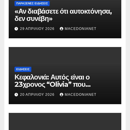
ΠΑΡΆΞΕΝΕΣ ΕΙΔΉΣΕΙΣ
«Αν διαβάσετε ότι αυτοκτόνησα,
δεν συνέβη»
29 ΑΠΡΙΛΊΟΥ 2026
MACEDONIANET
ΕΙΔΉΣΕΙΣ
Κεφαλονιά: Αυτός είναι ο
23χρονος “Olivia” που
κατηγορείται για τον θάνατο της
20 ΑΠΡΙΛΊΟΥ 2026
MACEDONIANET
Μυρτούς