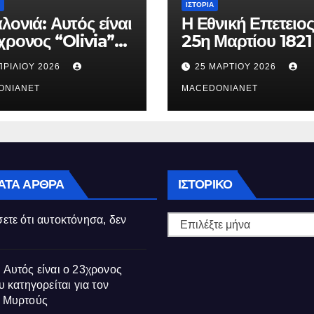
ΙΣΤΟΡΊΑ
λονιά: Αυτός είναι
Η Εθνική Επετειος
χρονος “Olivia”
25η Μαρτίου 1821
κατηγορείται για
ΠΡΙΛΊΟΥ 2026
25 ΜΑΡΤΊΟΥ 2026
θάνατο της
ούς
ONIANET
MACEDONIANET
Ιστορικό
ΑΤΑ ΆΡΘΡΑ
ΙΣΤΟΡΙΚΌ
ετε ότι αυτοκτόνησα, δεν
 Αυτός είναι ο 23χρονος
υ κατηγορείται για τον
ς Μυρτούς