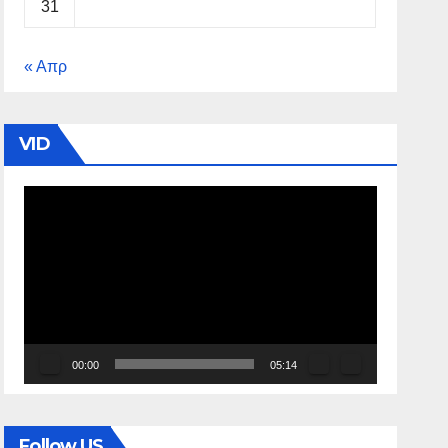
31
« Απρ
VID
Πρόγραμμα
Αναπαραγωγής
Βίντεο
00:00
05:14
Follow US