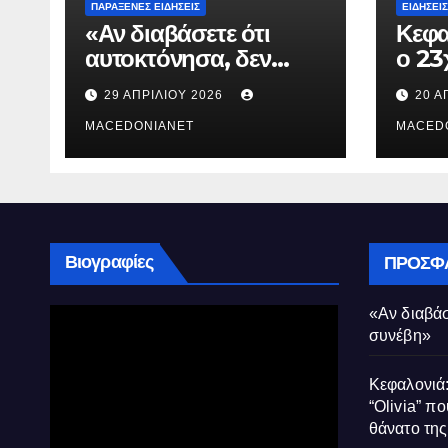
ΠΑΡΆΞΕΝΕΣ ΕΙΔΉΣΕΙΣ
ΕΙΔΉΣΕΙΣ
«Αν διαβάσετε ότι
Κεφα
αυτοκτόνησα, δεν
ο 23
συνέβη»
που 
29 ΑΠΡΙΛΊΟΥ 2026
20 Α
τον 
MACEDONIANET
Μυρτ
MACED
Βιογραφίες
ΠΡΌΣΦ
«Αν διαβάσ
συνέβη»
Κεφαλονιά:
“Olivia” πο
θάνατο τη