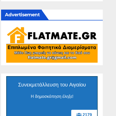
Advertisement
Συνεκμετάλλευση του Αιγαίου
Η δημοσκόπηση έληξε!
2179