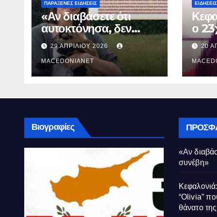
ΠΑΡΆΞΕΝΕΣ ΕΙΔΉΣΕΙΣ
ΕΙΔΉΣΕΙΣ
«Αν διαβάσετε ότι
Κεφα
αυτοκτόνησα, δεν
ο 23
συνέβη»
που 
29 ΑΠΡΙΛΊΟΥ 2026
20 Α
τον 
MACEDONIANET
Μυρτ
MACED
Βιογραφίες
ΠΡΌΣΦ
«Αν διαβάσ
συνέβη»
Κεφαλονιά:
“Olivia” πο
θάνατο τη