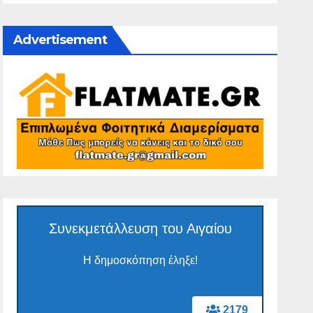
Advertisement
Συνεκμετάλλευση του Αιγαίου
Η δημοσκόπηση έληξε!
2179