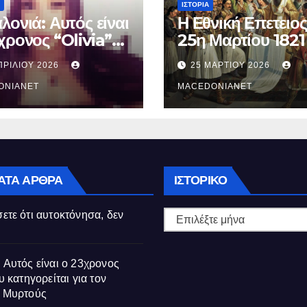
ΙΣΤΟΡΊΑ
λονιά: Αυτός είναι
Η Εθνική Επετειος
χρονος “Olivia”
25η Μαρτίου 1821
κατηγορείται για
ΠΡΙΛΊΟΥ 2026
25 ΜΑΡΤΊΟΥ 2026
θάνατο της
ούς
ONIANET
MACEDONIANET
Ιστορικό
ΑΤΑ ΆΡΘΡΑ
ΙΣΤΟΡΙΚΌ
ετε ότι αυτοκτόνησα, δεν
 Αυτός είναι ο 23χρονος
υ κατηγορείται για τον
ς Μυρτούς