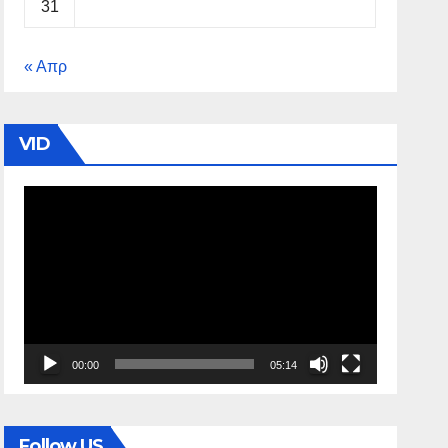
31
« Απρ
VID
Πρόγραμμα
Αναπαραγωγής
Βίντεο
00:00
05:14
Follow US