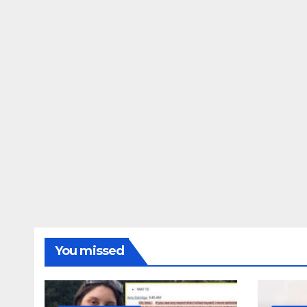
ΔΗΜΟΣΚΟΠΉΣΕΙΣ
Ποιοι είναι πί
τις Φωτίες;
14 ΑΥΓΟΎΣΤΟΥ 2024
MA
You missed