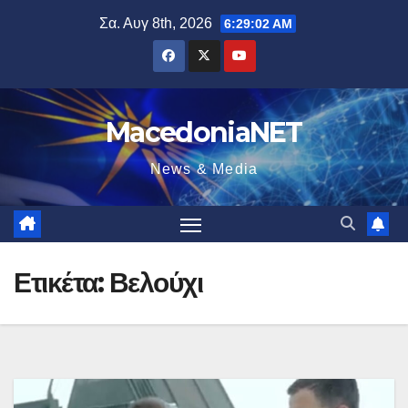
Μετάβαση
Σα. Αυγ 8th, 2026
6:29:03 AM
στο
περιεχόμενο
MacedoniaNET
News & Media
Ετικέτα:
Βελούχι