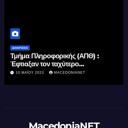
ΔΙΑΚΡΊΣΕΙΣ
Τμήμα Πληροφορικής (ΑΠΘ) :
Έφτιαξαν τον ταχύτερο
επεξεργαστή AI στον κόσμο με τη
10 ΜΑΪ́ΟΥ 2023
MACEDONIANET
χρήση φωτός
MacedoniaNET