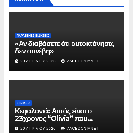
ΠΑΡΆΞΕΝΕΣ ΕΙΔΉΣΕΙΣ
«Αν διαβάσετε ότι αυτοκτόνησα,
δεν συνέβη»
29 ΑΠΡΙΛΊΟΥ 2026
MACEDONIANET
ΕΙΔΉΣΕΙΣ
Κεφαλονιά: Αυτός είναι ο
23χρονος “Olivia” που
κατηγορείται για τον θάνατο της
20 ΑΠΡΙΛΊΟΥ 2026
MACEDONIANET