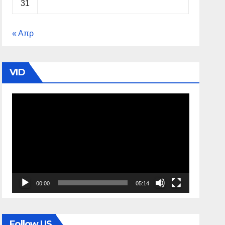
31
« Απρ
VID
Πρόγραμμα
Αναπαραγωγής
Βίντεο
00:00
05:14
Follow US