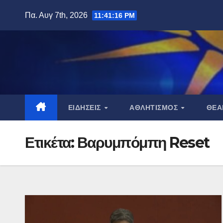
Μετάβαση
Πα. Αυγ 7th, 2026
11:41:17 PM
στο
περιεχόμενο
ΕΙΔΉΣΕΙΣ
ΑΘΛΗΤΙΣΜΌΣ
ΘΈ
Ετικέτα:
Βαρυμπόμπη Reset