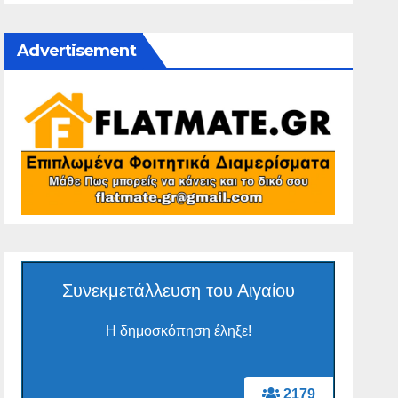
Advertisement
Συνεκμετάλλευση του Αιγαίου
Η δημοσκόπηση έληξε!
2179