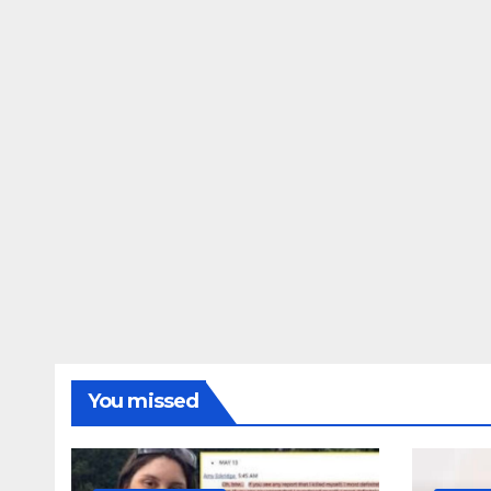
ΔΗΜΟΣΚΟΠΉΣΕΙΣ
Ποιοι είναι πί
τις Φωτίες;
14 ΑΥΓΟΎΣΤΟΥ 2024
MAC
You missed