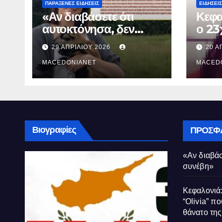
ΠΑΡΆΞΕΝΕΣ ΕΙΔΉΣΕΙΣ
ΕΙΔΉΣΕΙΣ
«Αν διαβάσετε ότι
Κεφα
αυτοκτόνησα, δεν
ο 23
συνέβη»
που 
29 ΑΠΡΙΛΊΟΥ 2026
20 Α
τον 
MACEDONIANET
Μυρτ
MACED
Βιογραφίες
ΠΡΌΣΦ
«Αν διαβάσ
συνέβη»
Κεφαλονιά:
“Olivia” πο
θάνατο τη