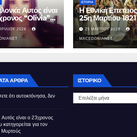
ΙΣΤΟΡΊΑ
λονιά: Αυτός είναι
Η Εθνική Επετειος
χρονος “Olivia”
25η Μαρτίου 1821
κατηγορείται για
ΠΡΙΛΊΟΥ 2026
25 ΜΑΡΤΊΟΥ 2026
θάνατο της
ούς
ONIANET
MACEDONIANET
Ιστορικό
ΑΤΑ ΆΡΘΡΑ
ΙΣΤΟΡΙΚΌ
ετε ότι αυτοκτόνησα, δεν
 Αυτός είναι ο 23χρονος
υ κατηγορείται για τον
ς Μυρτούς