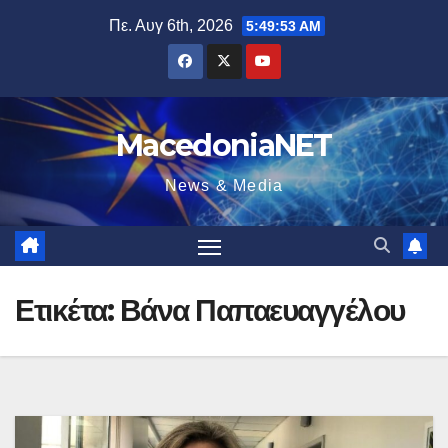
Μετάβαση
Πε. Αυγ 6th, 2026
5:49:53 AM
στο
περιεχόμενο
MacedoniaNET
News & Media
Ετικέτα:
Βάνα Παπαευαγγέλου