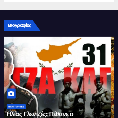
Βιογραφίες
ΒΙΟΓΡΑΦΊΕΣ
Μέγας Αλέξανδρος: Ο μέγιστος των