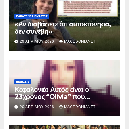
ΠΑΡΆΞΕΝΕΣ ΕΙΔΉΣΕΙΣ
«Αν διαβάσετε ότι αυτοκτόνησα,
δεν συνέβη»
29 ΑΠΡΙΛΊΟΥ 2026
MACEDONIANET
ΕΙΔΉΣΕΙΣ
Κεφαλονιά: Αυτός είναι ο
23χρονος “Olivia” που
κατηγορείται για τον θάνατο της
20 ΑΠΡΙΛΊΟΥ 2026
MACEDONIANET
Μυρτούς