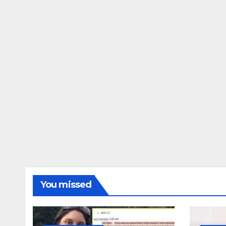
ΔΗΜΟΣΚΟΠΉΣΕΙΣ
Ποιοι είναι πί
τις Φωτίες;
14 ΑΥΓΟΎΣΤΟΥ 2024
MAC
You missed