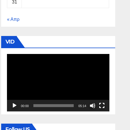
31
« Απρ
VID
Πρόγραμμα
Αναπαραγωγής
Βίντεο
00:00
05:14
Follow US