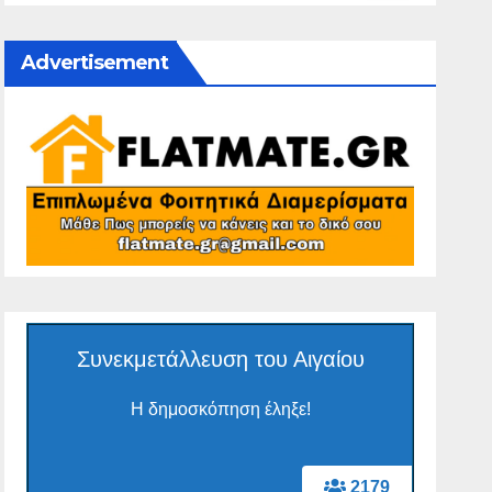
Advertisement
Συνεκμετάλλευση του Αιγαίου
Η δημοσκόπηση έληξε!
2179