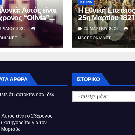
ΙΣΤΟΡΊΑ
λονιά: Αυτός είναι
Η Εθνική Επετειος
χρονος “Olivia”
25η Μαρτίου 1821
κατηγορείται για
ΠΡΙΛΊΟΥ 2026
25 ΜΑΡΤΊΟΥ 2026
θάνατο της
ούς
ONIANET
MACEDONIANET
Ιστορικό
ΑΤΑ ΆΡΘΡΑ
ΙΣΤΟΡΙΚΌ
ετε ότι αυτοκτόνησα, δεν
 Αυτός είναι ο 23χρονος
υ κατηγορείται για τον
ς Μυρτούς