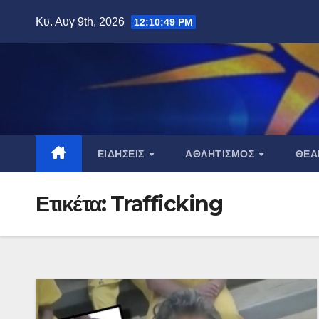
Μετάβαση
Κυ. Αυγ 9th, 2026
12:10:50 PM
στο
περιεχόμενο
ΕΙΔΉΣΕΙΣ
ΑΘΛΗΤΙΣΜΌΣ
ΘΈ
Ετικέτα:
Trafficking