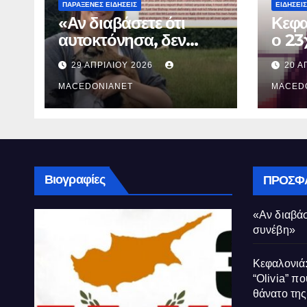
ΠΑΡΆΞΕΝΕΣ ΕΙΔΉΣΕΙΣ
ΕΙΔΉΣΕΙΣ
«Αν διαβάσετε ότι
Κεφα
αυτοκτόνησα, δεν
ο 23
συνέβη»
που 
29 ΑΠΡΙΛΊΟΥ 2026
20 Α
τον 
MACEDONIANET
Μυρτ
MACED
Βιογραφίες
ΠΡΌΣΦ
«Αν διαβάσ
συνέβη»
Κεφαλονιά:
“Olivia” πο
θάνατο τη