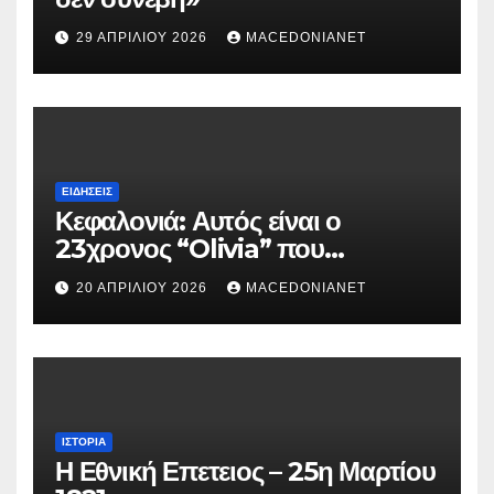
29 ΑΠΡΙΛΊΟΥ 2026
MACEDONIANET
ΕΙΔΉΣΕΙΣ
Κεφαλονιά: Αυτός είναι ο
23χρονος “Olivia” που
κατηγορείται για τον θάνατο της
20 ΑΠΡΙΛΊΟΥ 2026
MACEDONIANET
Μυρτούς
ΙΣΤΟΡΊΑ
Η Εθνική Επετειος – 25η Μαρτίου