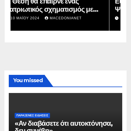
Ευρωεκλογές 2024: Πρόθεση
ε
Ψήφου
2 ΜΑΪ́ΟΥ 2024
MACEDONIANET
You missed
ΠΑΡΆΞΕΝΕΣ ΕΙΔΉΣΕΙΣ
«Αν διαβάσετε ότι αυτοκτόνησα,
δεν συνέβη»