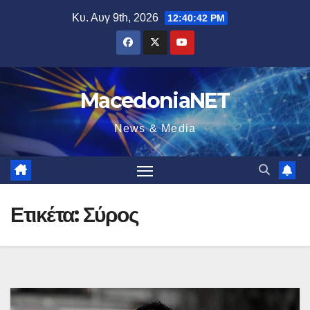
Μετάβαση
Κυ. Αυγ 9th, 2026
12:40:43 PM
στο
περιεχόμενο
MacedoniaNET
News & Media
Ετικέτα:
Σύρος