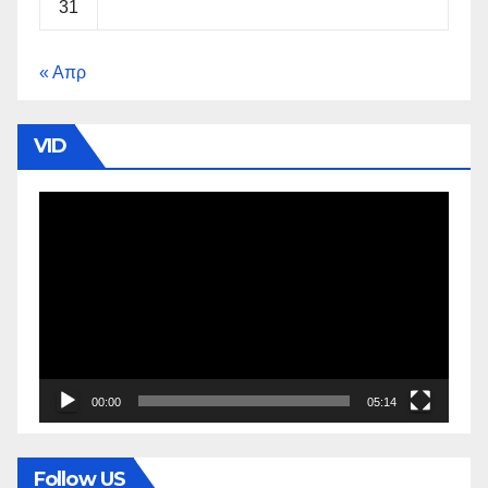
31
« Απρ
VID
Πρόγραμμα
Αναπαραγωγής
Βίντεο
00:00
05:14
Follow US