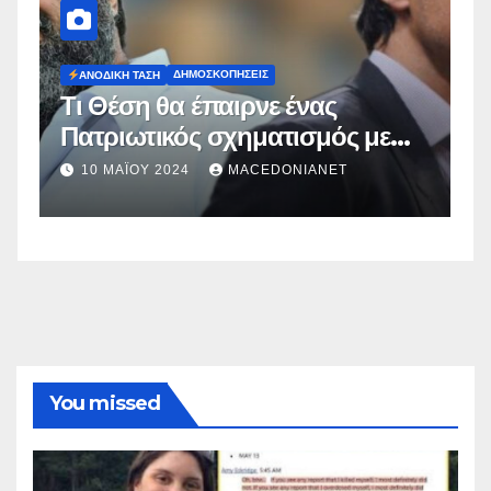
ΔΗΜΟΣΚΟΠΉΣΕΙΣ
Ευρωεκλογές 2024: Πρόθεση
με
Ψήφου
2 ΜΑΪ́ΟΥ 2024
MACEDONIANET
You missed