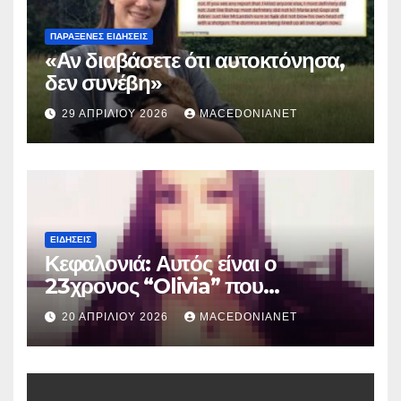
ΠΑΡΆΞΕΝΕΣ ΕΙΔΉΣΕΙΣ
«Αν διαβάσετε ότι αυτοκτόνησα,
δεν συνέβη»
29 ΑΠΡΙΛΊΟΥ 2026
MACEDONIANET
ΕΙΔΉΣΕΙΣ
Κεφαλονιά: Αυτός είναι ο
23χρονος “Olivia” που
κατηγορείται για τον θάνατο της
20 ΑΠΡΙΛΊΟΥ 2026
MACEDONIANET
Μυρτούς