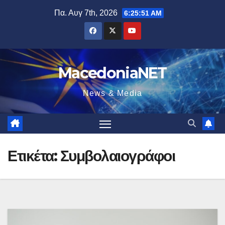
Μετάβαση
Πα. Αυγ 7th, 2026
6:25:52 AM
στο
περιεχόμενο
MacedoniaNET
News & Media
Ετικέτα:
Συμβολαιογράφοι