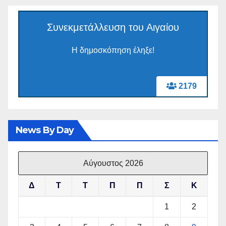
Συνεκμετάλλευση του Αιγαίου
Η δημοσκόπηση έληξε!
2179
News By Day
Αύγουστος 2026
Δ
Τ
Τ
Π
Π
Σ
Κ
1
2