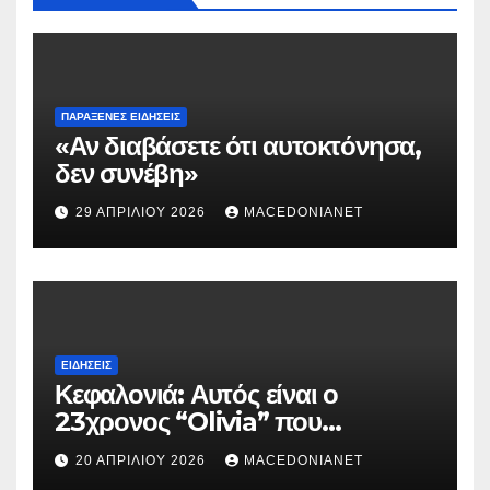
ΠΑΡΆΞΕΝΕΣ ΕΙΔΉΣΕΙΣ
«Αν διαβάσετε ότι αυτοκτόνησα,
δεν συνέβη»
29 ΑΠΡΙΛΊΟΥ 2026
MACEDONIANET
ΕΙΔΉΣΕΙΣ
Κεφαλονιά: Αυτός είναι ο
23χρονος “Olivia” που
κατηγορείται για τον θάνατο της
20 ΑΠΡΙΛΊΟΥ 2026
MACEDONIANET
Μυρτούς