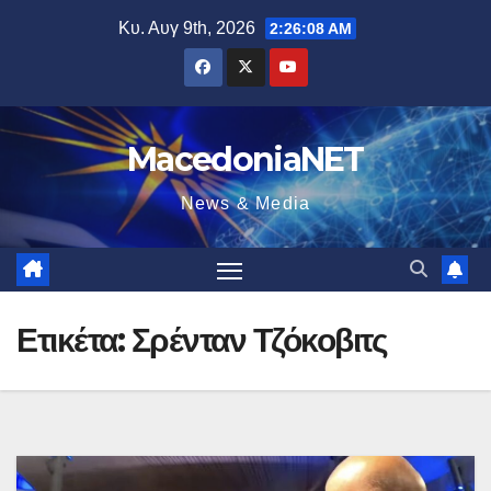
Μετάβαση
Κυ. Αυγ 9th, 2026
2:26:09 AM
στο
περιεχόμενο
MacedoniaNET
News & Media
Ετικέτα:
Σρένταν Τζόκοβιτς