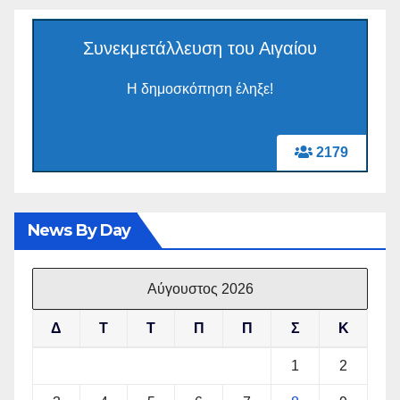
Συνεκμετάλλευση του Αιγαίου
Η δημοσκόπηση έληξε!
2179
News By Day
Αύγουστος 2026
Δ
Τ
Τ
Π
Π
Σ
Κ
1
2