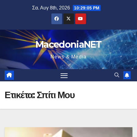
Μετάβαση
Σα. Αυγ 8th, 2026
10:29:06 PM
στο
περιεχόμενο
MacedoniaNET
News & Media
Ετικέτα:
Σπίτι Μου