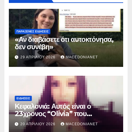
ΠΑΡΆΞΕΝΕΣ ΕΙΔΉΣΕΙΣ
«Αν διαβάσετε ότι αυτοκτόνησα,
δεν συνέβη»
29 ΑΠΡΙΛΊΟΥ 2026
MACEDONIANET
ΕΙΔΉΣΕΙΣ
Κεφαλονιά: Αυτός είναι ο
23χρονος “Olivia” που
κατηγορείται για τον θάνατο της
20 ΑΠΡΙΛΊΟΥ 2026
MACEDONIANET
Μυρτούς