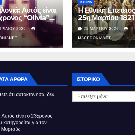
ΙΣΤΟΡΊΑ
λονιά: Αυτός είναι
Η Εθνική Επετειος
χρονος “Olivia”
25η Μαρτίου 1821
κατηγορείται για
ΠΡΙΛΊΟΥ 2026
25 ΜΑΡΤΊΟΥ 2026
θάνατο της
ούς
ONIANET
MACEDONIANET
Ιστορικό
ΑΤΑ ΆΡΘΡΑ
ΙΣΤΟΡΙΚΌ
ετε ότι αυτοκτόνησα, δεν
 Αυτός είναι ο 23χρονος
υ κατηγορείται για τον
ς Μυρτούς