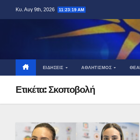
Μετάβαση
Κυ. Αυγ 9th, 2026
11:23:20 AM
στο
περιεχόμενο
ΕΙΔΉΣΕΙΣ
ΑΘΛΗΤΙΣΜΌΣ
ΘΈ
Ετικέτα:
Σκοποβολή