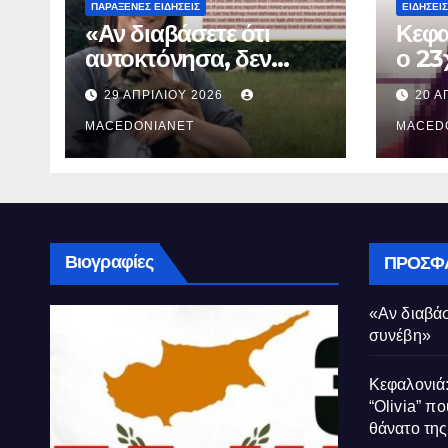
ΠΑΡΆΞΕΝΕΣ ΕΙΔΉΣΕΙΣ
ΕΙΔΉΣΕΙΣ
«Αν διαβάσετε ότι
Κεφα
αυτοκτόνησα, δεν
ο 23
συνέβη»
που 
29 ΑΠΡΙΛΊΟΥ 2026
20 Α
τον 
MACEDONIANET
Μυρτ
MACED
Βιογραφίες
ΠΡΌΣΦ
«Αν διαβάσ
συνέβη»
Κεφαλονιά:
“Olivia” πο
θάνατο τη