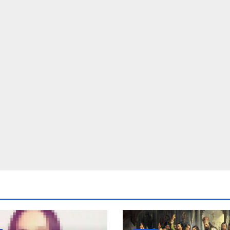
ΔΗΜΟΣΚΟΠΉΣΕΙΣ
Ποιοι είναι πίσω απ
τις Φωτίες;
14 ΑΥΓΟΎΣΤΟΥ 2024
MACEDONIANET