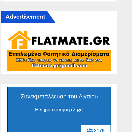
Advertisement
Συνεκμετάλλευση του Αιγαίου
Η δημοσκόπηση έληξε!
2179