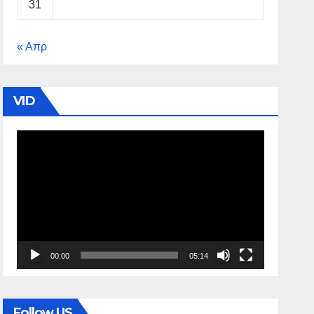
31
« Απρ
VID
Πρόγραμμα
Αναπαραγωγής
Βίντεο
00:00
05:14
Follow US