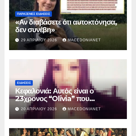
ΠΑΡΆΞΕΝΕΣ ΕΙΔΉΣΕΙΣ
«Αν διαβάσετε ότι αυτοκτόνησα,
δεν συνέβη»
29 ΑΠΡΙΛΊΟΥ 2026
MACEDONIANET
ΕΙΔΉΣΕΙΣ
Κεφαλονιά: Αυτός είναι ο
23χρονος “Olivia” που
κατηγορείται για τον θάνατο της
20 ΑΠΡΙΛΊΟΥ 2026
MACEDONIANET
Μυρτούς