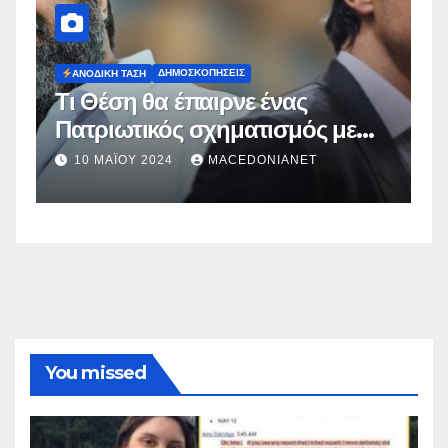
ΔΗΜΟΣΚΟΠΉΣΕΙΣ
Ευρωεκλογές 2024: Πρόθεση
Ψήφου
2 ΜΑΪ́ΟΥ 2024
MACEDONIANET
You missed