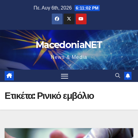
Μετάβαση
Πε. Αυγ 6th, 2026
6:11:03 PM
στο
περιεχόμενο
MacedoniaNET
News & Media
Ετικέτα:
Ρινικό εμβόλιο