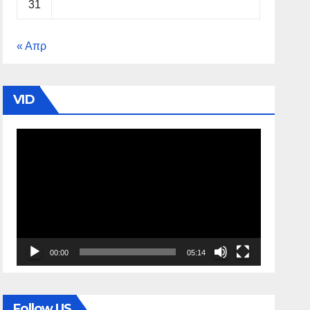
31
« Απρ
VID
Πρόγραμμα
Αναπαραγωγής
Βίντεο
00:00
05:14
Follow US