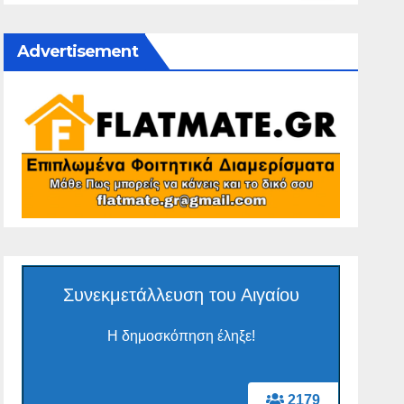
Advertisement
Συνεκμετάλλευση του Αιγαίου
Η δημοσκόπηση έληξε!
2179