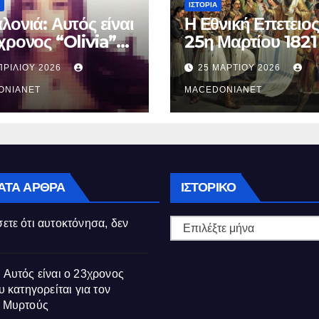
ΙΣΤΟΡΊΑ
λονιά: Αυτός είναι
Η Εθνική Επετειος
χρονος “Olivia”
25η Μαρτίου 1821
κατηγορείται για
ΠΡΙΛΊΟΥ 2026
25 ΜΑΡΤΊΟΥ 2026
θάνατο της
ούς
ONIANET
MACEDONIANET
Ιστορικό
ΑΤΑ ΆΡΘΡΑ
ΙΣΤΟΡΙΚΌ
ετε ότι αυτοκτόνησα, δεν
 Αυτός είναι ο 23χρονος
υ κατηγορείται για τον
ς Μυρτούς