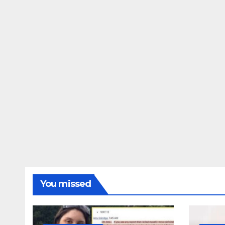
ΔΗΜΟΣΚΟΠΉΣΕΙΣ
Ποιοι είναι πί
τις Φωτίες;
14 ΑΥΓΟΎΣΤΟΥ 2024
MAC
You missed