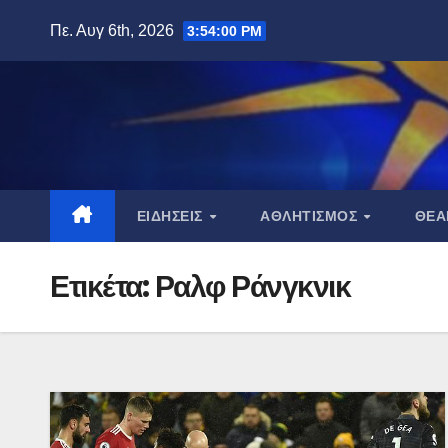
Μετάβαση
Πε. Αυγ 6th, 2026
3:54:01 PM
στο
περιεχόμενο
ΕΙΔΉΣΕΙΣ
ΑΘΛΗΤΙΣΜΌΣ
ΘΈ
Ετικέτα:
Ραλφ Ράνγκνικ