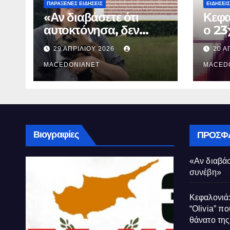
ΠΑΡΆΞΕΝΕΣ ΕΙΔΉΣΕΙΣ
ΕΙΔΉΣΕΙΣ
«Αν διαβάσετε ότι
Κεφα
αυτοκτόνησα, δεν
ο 23
συνέβη»
που 
29 ΑΠΡΙΛΊΟΥ 2026
20 Α
τον 
MACEDONIANET
Μυρτ
MACED
Βιογραφίες
ΠΡΌΣΦ
«Αν διαβάσ
συνέβη»
Κεφαλονιά:
“Olivia” πο
θάνατο τη