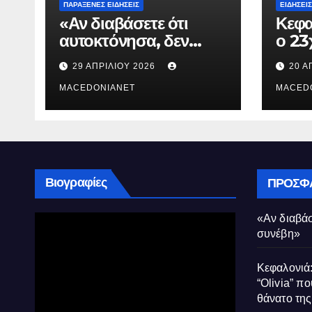
ΠΑΡΆΞΕΝΕΣ ΕΙΔΉΣΕΙΣ
ΕΙΔΉΣΕΙΣ
«Αν διαβάσετε ότι
Κεφα
αυτοκτόνησα, δεν
ο 23
συνέβη»
που 
29 ΑΠΡΙΛΊΟΥ 2026
20 Α
τον 
MACEDONIANET
Μυρτ
MACED
Βιογραφίες
ΠΡΌΣΦ
«Αν διαβάσ
συνέβη»
Κεφαλονιά:
“Olivia” πο
θάνατο τη