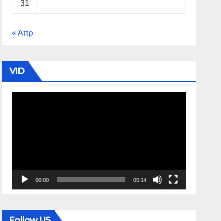
31
« Απρ
VID
Πρόγραμμα
Αναπαραγωγής
Βίντεο
00:00
05:14
Follow US