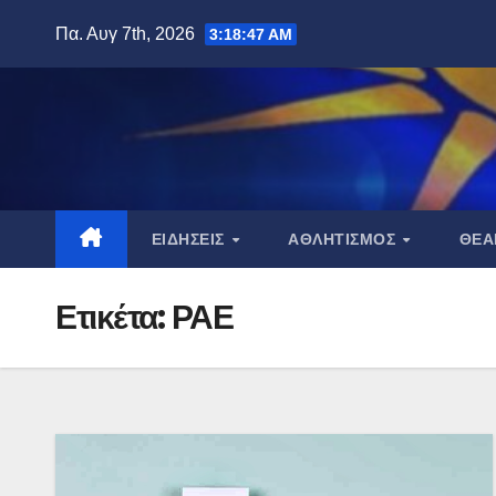
Μετάβαση
Πα. Αυγ 7th, 2026
3:18:48 AM
στο
περιεχόμενο
ΕΙΔΉΣΕΙΣ
ΑΘΛΗΤΙΣΜΌΣ
ΘΈ
Ετικέτα:
ΡΑΕ