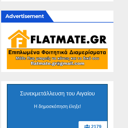
Advertisement
Συνεκμετάλλευση του Αιγαίου
Η δημοσκόπηση έληξε!
2179