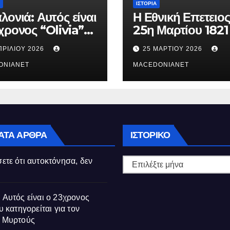
ΙΣΤΟΡΊΑ
λονιά: Αυτός είναι
Η Εθνική Επετειος
χρονος “Olivia”
25η Μαρτίου 1821
κατηγορείται για
ΠΡΙΛΊΟΥ 2026
25 ΜΑΡΤΊΟΥ 2026
θάνατο της
ούς
ONIANET
MACEDONIANET
Ιστορικό
ΑΤΑ ΆΡΘΡΑ
ΙΣΤΟΡΙΚΌ
ετε ότι αυτοκτόνησα, δεν
 Αυτός είναι ο 23χρονος
υ κατηγορείται για τον
ς Μυρτούς