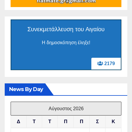
Συνεκμετάλλευση του Αιγαίου
Η δημοσκόπηση έληξε!
2179
News By Day
Αύγουστος 2026
Δ
Τ
Τ
Π
Π
Σ
Κ