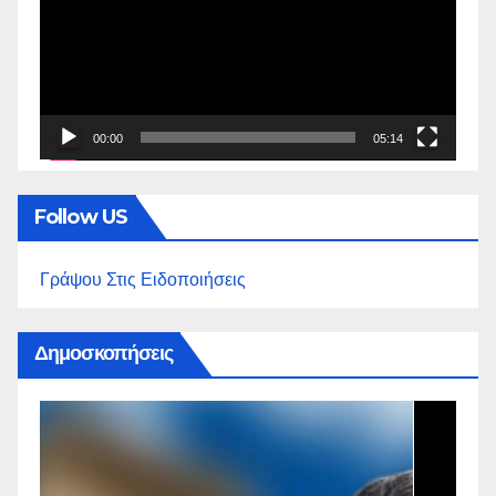
Βίντεο
00:00
05:14
Follow US
Γράψου Στις Ειδοποιήσεις
Δημοσκοπήσεις