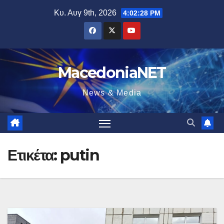
Μετάβαση
Κυ. Αυγ 9th, 2026
4:02:29 PM
στο
περιεχόμενο
MacedoniaNET
News & Media
Ετικέτα:
putin