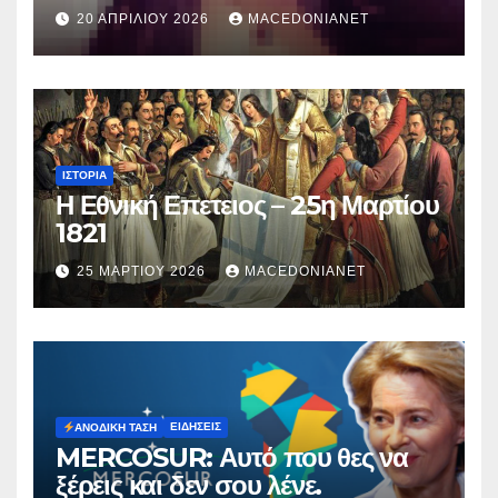
κατηγορείται για τον θάνατο της
20 ΑΠΡΙΛΊΟΥ 2026
MACEDONIANET
Μυρτούς
ΙΣΤΟΡΊΑ
Η Εθνική Επετειος – 25η Μαρτίου
1821
25 ΜΑΡΤΊΟΥ 2026
MACEDONIANET
ΕΙΔΉΣΕΙΣ
ΑΝΟΔΙΚΉ ΤΆΣΗ
MERCOSUR: Αυτό που θες να
ξέρεις και δεν σου λένε.