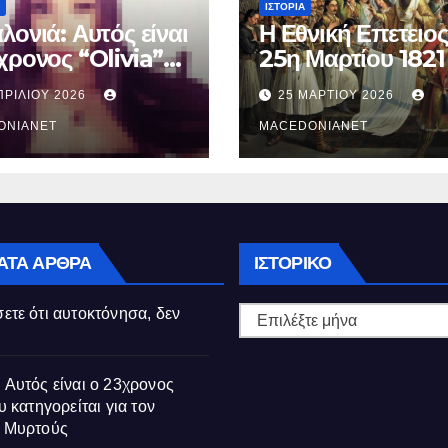
ΙΣΤΟΡΊΑ
λονιά: Αυτός είναι
Η Εθνική Επετειος
χρονος “Olivia”
25η Μαρτίου 1821
κατηγορείται για
ΠΡΙΛΊΟΥ 2026
25 ΜΑΡΤΊΟΥ 2026
θάνατο της
ούς
ONIANET
MACEDONIANET
Ιστορικό
ΑΤΑ ΆΡΘΡΑ
ΙΣΤΟΡΙΚΌ
ετε ότι αυτοκτόνησα, δεν
 Αυτός είναι ο 23χρονος
υ κατηγορείται για τον
ς Μυρτούς