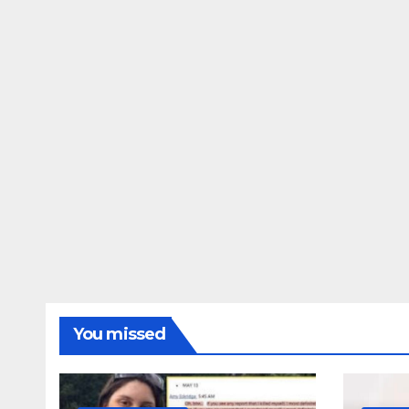
ΔΗΜΟΣΚΟΠΉΣΕΙΣ
Ποιοι είναι πί
τις Φωτίες;
14 ΑΥΓΟΎΣΤΟΥ 2024
MAC
You missed