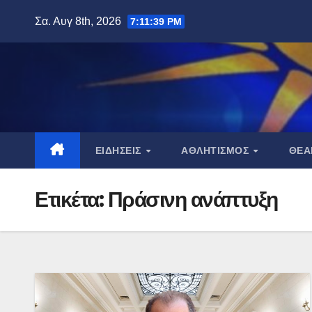
Μετάβαση
Σα. Αυγ 8th, 2026
7:11:41 PM
στο
περιεχόμενο
ΕΙΔΉΣΕΙΣ
ΑΘΛΗΤΙΣΜΌΣ
ΘΈ
Ετικέτα:
Πράσινη ανάπτυξη