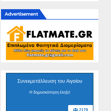
Advertisement
Συνεκμετάλλευση του Αιγαίου
Η δημοσκόπηση έληξε!
2179