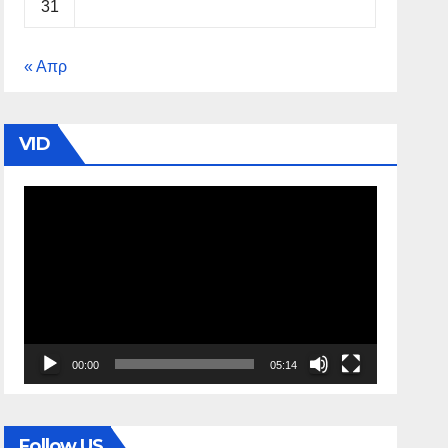
31
« Απρ
VID
Πρόγραμμα
Αναπαραγωγής
Βίντεο
00:00
05:14
Follow US