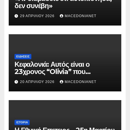
δεν συνέβη»
29 ΑΠΡΙΛΊΟΥ 2026
MACEDONIANET
ΕΙΔΉΣΕΙΣ
Κεφαλονιά: Αυτός είναι ο
23χρονος “Olivia” που
κατηγορείται για τον θάνατο της
20 ΑΠΡΙΛΊΟΥ 2026
MACEDONIANET
Μυρτούς
ΙΣΤΟΡΊΑ