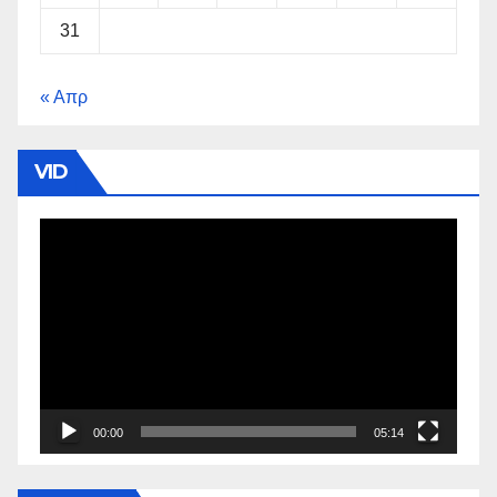
31
« Απρ
VID
Πρόγραμμα
Αναπαραγωγής
Βίντεο
00:00
05:14