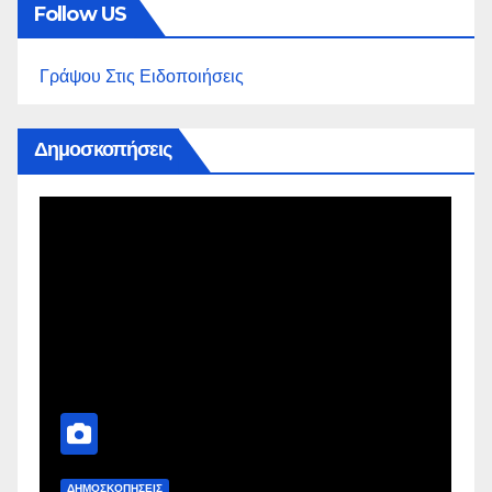
Follow US
Γράψου Στις Ειδοποιήσεις
Δημοσκοπήσεις
ΔΗΜΟΣΚΟΠΉΣΕΙΣ
Δ