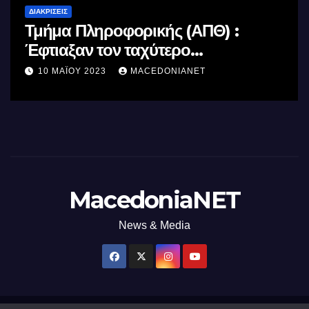
ΔΙΑΚΡΊΣΕΙΣ
Τμήμα Πληροφορικής (ΑΠΘ) :
Έφτιαξαν τον ταχύτερο
επεξεργαστή AI στον κόσμο με τη
10 ΜΑΪ́ΟΥ 2023
MACEDONIANET
χρήση φωτός
MacedoniaNET
News & Media