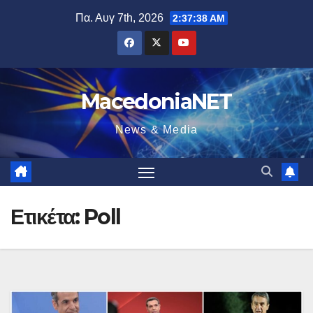
Μετάβαση
Πα. Αυγ 7th, 2026
2:37:39 AM
στο
περιεχόμενο
MacedoniaNET
News & Media
Ετικέτα:
Poll