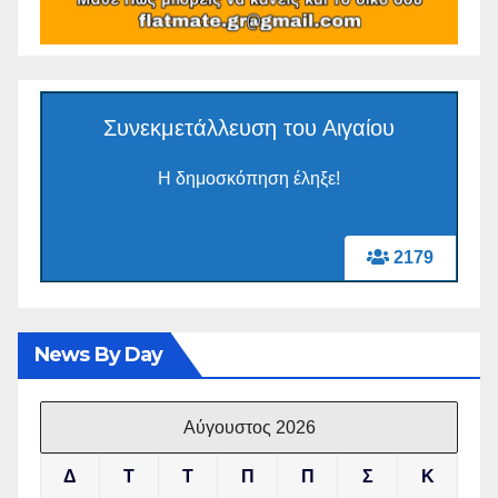
Συνεκμετάλλευση του Αιγαίου
Η δημοσκόπηση έληξε!
2179
News By Day
Αύγουστος 2026
Δ
Τ
Τ
Π
Π
Σ
Κ