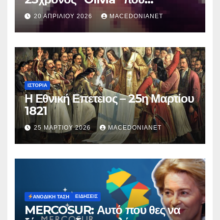
κατηγορείται για τον θάνατο της
20 ΑΠΡΙΛΊΟΥ 2026
MACEDONIANET
Μυρτούς
ΙΣΤΟΡΊΑ
Η Εθνική Επετειος – 25η Μαρτίου
1821
25 ΜΑΡΤΊΟΥ 2026
MACEDONIANET
ΕΙΔΉΣΕΙΣ
ΑΝΟΔΙΚΉ ΤΆΣΗ
MERCOSUR: Αυτό που θες να