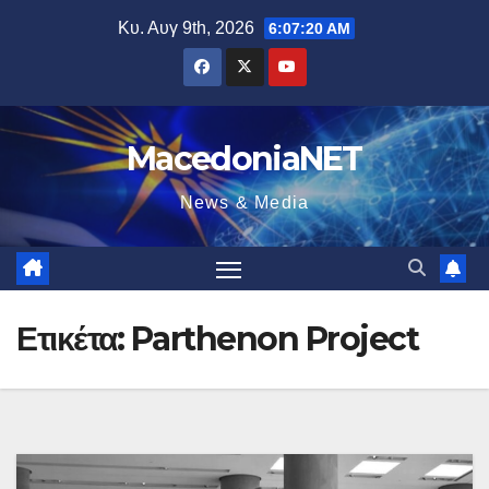
Μετάβαση
Κυ. Αυγ 9th, 2026
6:07:21 AM
στο
περιεχόμενο
MacedoniaNET
News & Media
Ετικέτα:
Parthenon Project